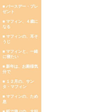
■ バースデー・プレ
ゼント
■ マフィン、４歳に
なる
■ マフィンの、耳そ
うじ
■ マフィンと、一緒
に寝たい
■ 新年は、お殿様気
分で
■ １２月の、サン
タ・マフィン
■ マフィンの、ため
息
■ 紙で遊ぶの、大好