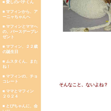
■ 愛しのパチくん
■ マフィンから、ア
ーニャちゃんへ
■ マフィンとママへ
の、バースデープレ
ゼント
■ マフィン、２２歳
の誕生日
■ ムスタくん、また
ね！
■ マフィンの、チョ
コレート
そんなこと、ないよね？
■ ママとマフィン
２０２４
■ とびちゃんに、会