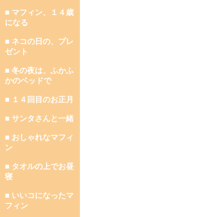
■ マフィン、１４歳
になる
■ ネコの日の、プレ
ゼント
■ 冬の夜は、ふかふ
かのベッドで
■ １４回目のお正月
■ サンタさんと一緒
■ おしゃれなマフィ
ン
■ タオルの上でお昼
寝
■ いいコになったマ
フィン