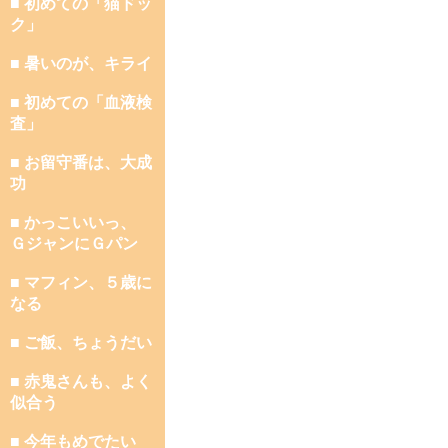
■ 初めての「猫ドッ
ク」
■ 暑いのが、キライ
■ 初めての「血液検
査」
■ お留守番は、大成
功
■ かっこいいっ、
ＧジャンにＧパン
■ マフィン、５歳に
なる
■ ご飯、ちょうだい
■ 赤鬼さんも、よく
似合う
■ 今年もめでたい