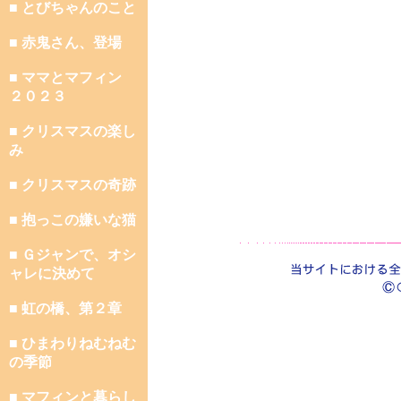
■ とびちゃんのこと
■ 赤鬼さん、登場
■ ママとマフィン
２０２３
■ クリスマスの楽し
み
■ クリスマスの奇跡
■ 抱っこの嫌いな猫
■ Ｇジャンで、オシ
ャレに決めて
■ 虹の橋、第２章
■ ひまわりねむねむ
の季節
■ マフィンと暮らし