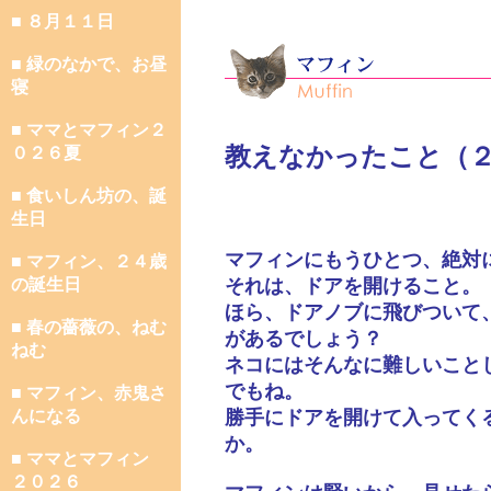
■ ８月１１日
■ 緑のなかで、お昼
寝
■ ママとマフィン２
教えなかったこと（
０２６夏
■ 食いしん坊の、誕
生日
マフィンにもうひとつ、絶対
■ マフィン、２４歳
の誕生日
それは、ドアを開けること。
ほら、ドアノブに飛びついて
■ 春の薔薇の、ねむ
があるでしょう？
ねむ
ネコにはそんなに難しいこと
でもね。
■ マフィン、赤鬼さ
んになる
勝手にドアを開けて入ってく
か。
■ ママとマフィン
２０２６