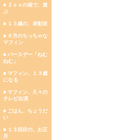
■ Ｚｏｏの袋で、遊
ぶ
■ １３歳の、表彰状
■ ６月のちっちゃな
マフィン
■ バースデー「ねむ
ねむ」
■ マフィン、１３歳
になる
■ マフィン、久々の
テレビ出演
■ ごはん、ちょうだ
い
■ １３回目の、お正
月