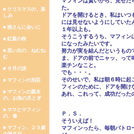
マフィンは賢いから、見せた
た。
■ クリスマスの、楽
ドアを開けるとき、私はいつ
しみ
には見せないようにしていた
■ 猫さんに会いに
１年以上も。
そうこうするうち、マフィン
■ 紅葉の秋
になったみたいです。
■ 思い出の、ねむね
努力が実を結んだというもの
む
ま、ドアの前でニャッ、って
楽チンなこと。
■ ８月の涙
でも・・・。
そのせいで、私は朝６時に起
■ マフィンの別荘
フィンのために、ドアを開け
■ マフィンの親友
あれ、これって、成功だった
の、お魚の爪とぎ
■ ママとマフィン
Ｐ．Ｓ．
の、春
そういえば！
■ マフィン、２３歳
マフィンったら、毎朝パトロ
の誕生日