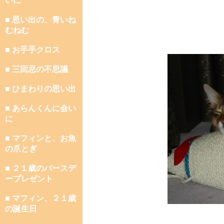
いに
■ 思い出の、青いね
むねむ
■ お手手クロス
■ 三回忌の不思議
■ ひまわりの思い出
■ あらんくんに会い
に
■ マフィンと、お魚
の爪とぎ
■ ２１歳のバースデ
ープレゼント
■ マフィン、２１歳
の誕生日