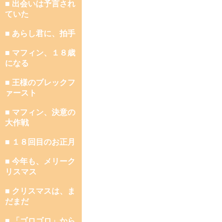
■ 出会いは予言され
ていた
■ あらし君に、拍手
■ マフィン、１８歳
になる
■ 王様のブレックフ
ァースト
■ マフィン、決意の
大作戦
■ １８回目のお正月
■ 今年も、メリーク
リスマス
■ クリスマスは、ま
だまだ
■ 「ゴロゴロ」から