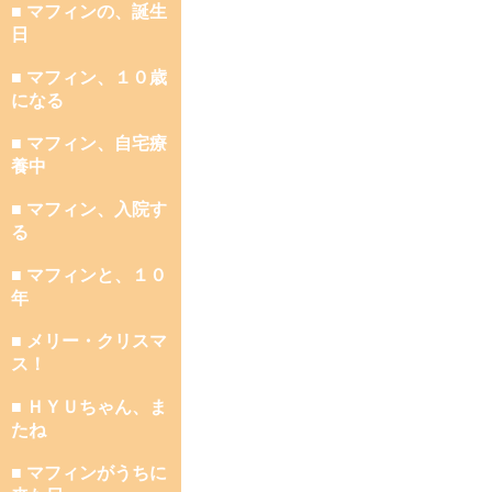
■ マフィンの、誕生
日
■ マフィン、１０歳
になる
■ マフィン、自宅療
養中
■ マフィン、入院す
る
■ マフィンと、１０
年
■ メリー・クリスマ
ス！
■ ＨＹＵちゃん、ま
たね
■ マフィンがうちに