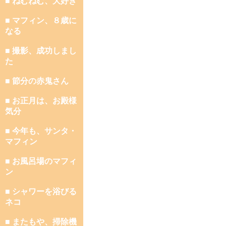
■ ねむねむ、大好き
■ マフィン、８歳に
なる
■ 撮影、成功しまし
た
■ 節分の赤鬼さん
■ お正月は、お殿様
気分
■ 今年も、サンタ・
マフィン
■ お風呂場のマフィ
ン
■ シャワーを浴びる
ネコ
■ またもや、掃除機