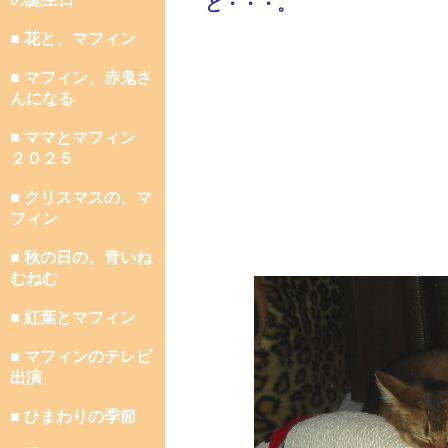
ど・・・。
■ 花と、マフィン
■ マフィン、赤鬼さ
んになる
■ ママとマフィン
２０２５
■ クリスマスの、マ
フィン
■ 秋の日の、青いね
むねむ
■ 紅葉とマフィン
■ マフィンのテレビ
出演
■ ひまわりの季節