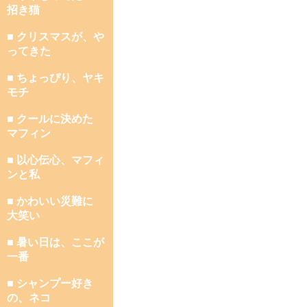
招き猫
■ クリスマスが、や
ってきた
■ ちょっぴり、ヤキ
モチ
■ クールに決めた
マフィン
■ 以心伝心、マフィ
ンと私
■ かわいい災難に
大笑い
■ 暑い日は、ここが
一番
■ シャンプー好き
の、ネコ