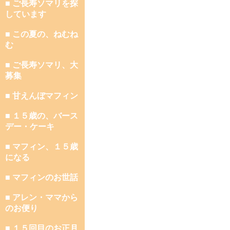
■ ご長寿ソマリを探
しています
■ この夏の、ねむね
む
■ ご長寿ソマリ、大
募集
■ 甘えんぼマフィン
■ １５歳の、バース
デー・ケーキ
■ マフィン、１５歳
になる
■ マフィンのお世話
■ アレン・ママから
のお便り
■ １５回目のお正月