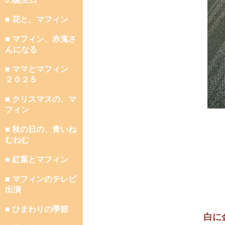
■ 花と、マフィン
■ マフィン、赤鬼さ
んになる
■ ママとマフィン
２０２５
■ クリスマスの、マ
フィン
■ 秋の日の、青いね
むねむ
■ 紅葉とマフィン
■ マフィンのテレビ
出演
■ ひまわりの季節
白に