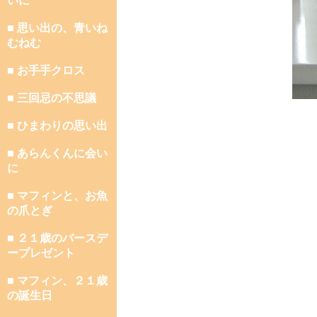
いに
■ 思い出の、青いね
むねむ
■ お手手クロス
■ 三回忌の不思議
■ ひまわりの思い出
■ あらんくんに会い
に
■ マフィンと、お魚
の爪とぎ
■ ２１歳のバースデ
ープレゼント
■ マフィン、２１歳
の誕生日