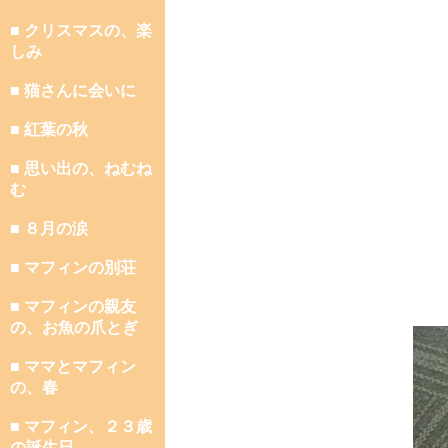
■ クリスマスの、楽
しみ
■ 猫さんに会いに
■ 紅葉の秋
■ 思い出の、ねむね
む
■ ８月の涙
■ マフィンの別荘
■ マフィンの親友
の、お魚の爪とぎ
■ ママとマフィン
の、春
■ マフィン、２３歳
の誕生日