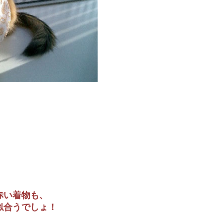
赤い着物も、
似合うでしょ！