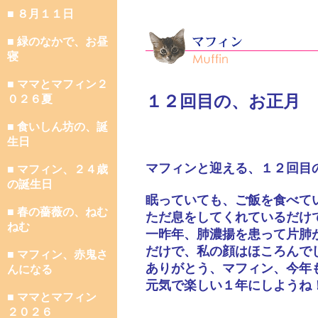
■ ８月１１日
■ 緑のなかで、お昼
寝
■ ママとマフィン２
１２回目の、お正月
０２６夏
■ 食いしん坊の、誕
生日
マフィンと迎える、１２回目
■ マフィン、２４歳
の誕生日
眠っていても、ご飯を食べて
■ 春の薔薇の、ねむ
ただ息をしてくれているだけ
ねむ
一昨年、肺濃揚を患って片肺
だけで、私の顔はほころんで
■ マフィン、赤鬼さ
ありがとう、マフィン、今年
んになる
元気で楽しい１年にしようね
■ ママとマフィン
２０２６