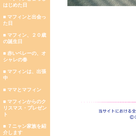
はじめた日
■ マフィンと出会っ
た日
■ マフィン、２０歳
の誕生日
■ 赤いベレーの、オ
シャレの春
■ マフィンは、出張
中
■ ママとマフィン
■ マフィンからのク
リスマス・プレゼン
ト
■ ７ニャン家族を紹
介します