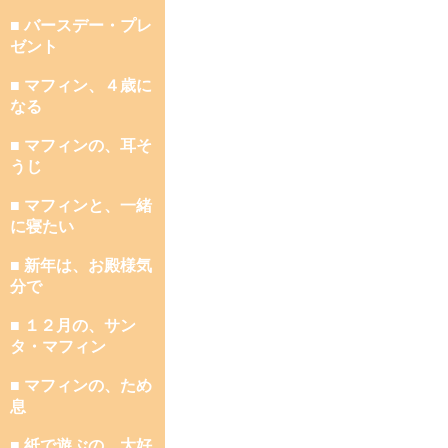
■ バースデー・プレ
ゼント
■ マフィン、４歳に
なる
■ マフィンの、耳そ
うじ
■ マフィンと、一緒
に寝たい
■ 新年は、お殿様気
分で
■ １２月の、サン
タ・マフィン
■ マフィンの、ため
息
■ 紙で遊ぶの、大好