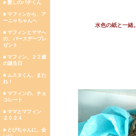
■ 愛しのパチくん
■ マフィンから、ア
ーニャちゃんへ
水色の紙と一緒
■ マフィンとママへ
の、バースデープレ
ゼント
■ マフィン、２２歳
の誕生日
■ ムスタくん、また
ね！
■ マフィンの、チョ
コレート
■ ママとマフィン
２０２４
■ とびちゃんに、会