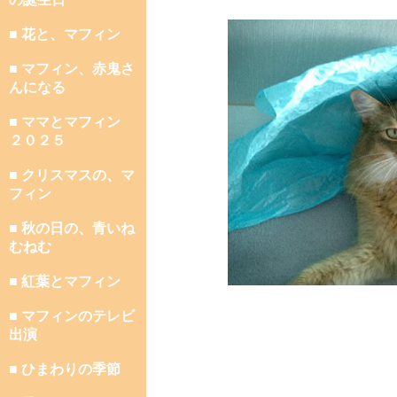
■ 花と、マフィン
■ マフィン、赤鬼さ
んになる
■ ママとマフィン
２０２５
■ クリスマスの、マ
フィン
■ 秋の日の、青いね
むねむ
■ 紅葉とマフィン
■ マフィンのテレビ
出演
■ ひまわりの季節