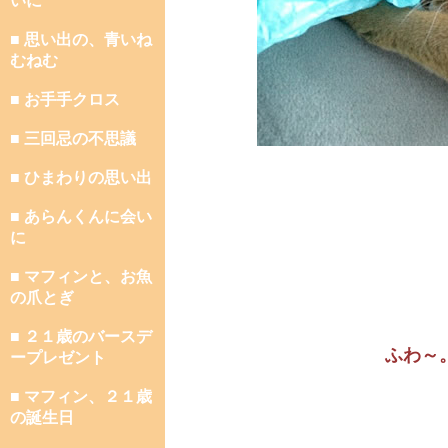
いに
■ 思い出の、青いね
むねむ
■ お手手クロス
■ 三回忌の不思議
■ ひまわりの思い出
■ あらんくんに会い
に
■ マフィンと、お魚
の爪とぎ
■ ２１歳のバースデ
ふわ～
ープレゼント
■ マフィン、２１歳
の誕生日