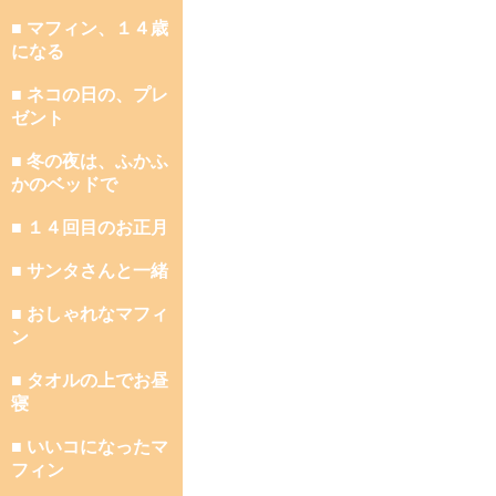
■ マフィン、１４歳
になる
■ ネコの日の、プレ
ゼント
■ 冬の夜は、ふかふ
かのベッドで
■ １４回目のお正月
■ サンタさんと一緒
■ おしゃれなマフィ
ン
■ タオルの上でお昼
寝
■ いいコになったマ
フィン