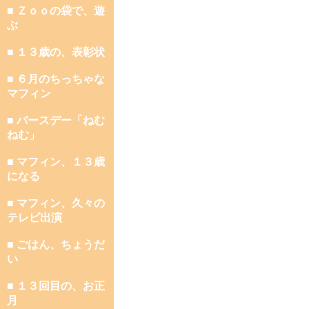
■ Ｚｏｏの袋で、遊
ぶ
■ １３歳の、表彰状
■ ６月のちっちゃな
マフィン
■ バースデー「ねむ
ねむ」
■ マフィン、１３歳
になる
■ マフィン、久々の
テレビ出演
■ ごはん、ちょうだ
い
■ １３回目の、お正
月