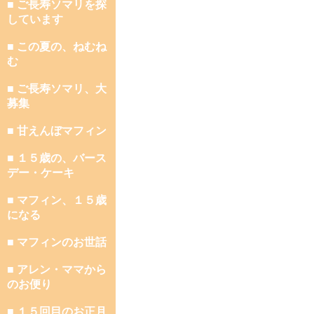
■ ご長寿ソマリを探
しています
■ この夏の、ねむね
む
■ ご長寿ソマリ、大
募集
■ 甘えんぼマフィン
■ １５歳の、バース
デー・ケーキ
■ マフィン、１５歳
になる
■ マフィンのお世話
■ アレン・ママから
のお便り
■ １５回目のお正月