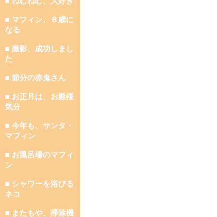
■ ねむねむ、大好き
■ マフィン、８歳に
なる
■ 撮影、成功しまし
た
■ 節分の赤鬼さん
■ お正月は、お殿様
気分
■ 今年も、サンタ・
マフィン
■ お風呂場のマフィ
ン
■ シャワーを浴びる
ネコ
■ またもや、掃除機