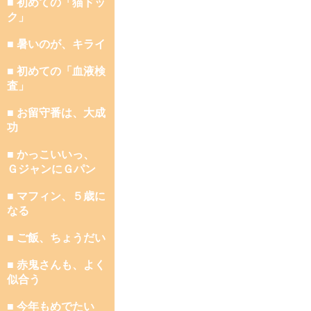
■ 初めての「猫ドッ
ク」
■ 暑いのが、キライ
■ 初めての「血液検
査」
■ お留守番は、大成
功
■ かっこいいっ、
ＧジャンにＧパン
■ マフィン、５歳に
なる
■ ご飯、ちょうだい
■ 赤鬼さんも、よく
似合う
■ 今年もめでたい