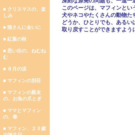
深刻な原発の問題も、一進一
このページは、マフィンとい
■ クリスマスの、楽
犬やネコやたくさんの動物た
しみ
どうか、ひとりでも、あるい
■ 猫さんに会いに
取り戻すことができますよう
■ 紅葉の秋
■ 思い出の、ねむね
む
■ ８月の涙
■ マフィンの別荘
■ マフィンの親友
の、お魚の爪とぎ
■ ママとマフィン
の、春
■ マフィン、２３歳
の誕生日