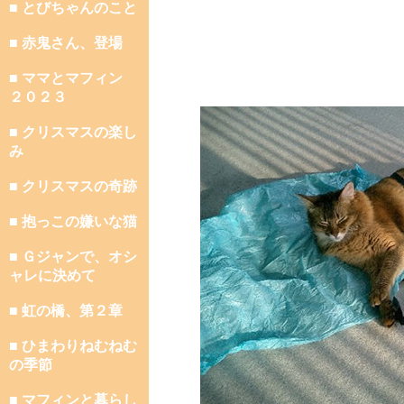
■ とびちゃんのこと
■ 赤鬼さん、登場
■ ママとマフィン
２０２３
■ クリスマスの楽し
み
■ クリスマスの奇跡
■ 抱っこの嫌いな猫
■ Ｇジャンで、オシ
ャレに決めて
■ 虹の橋、第２章
■ ひまわりねむねむ
の季節
■ マフィンと暮らし