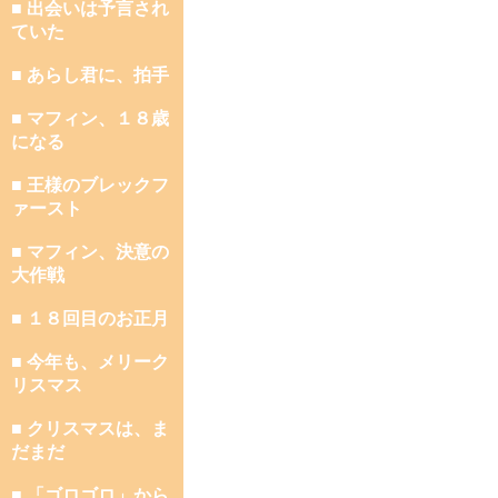
■ 出会いは予言され
ていた
■ あらし君に、拍手
■ マフィン、１８歳
になる
■ 王様のブレックフ
ァースト
■ マフィン、決意の
大作戦
■ １８回目のお正月
■ 今年も、メリーク
リスマス
■ クリスマスは、ま
だまだ
■ 「ゴロゴロ」から