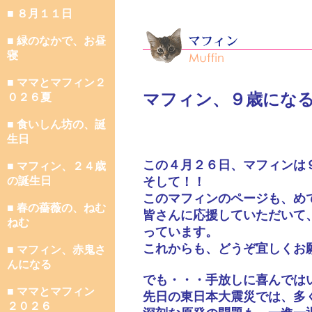
■ ８月１１日
■ 緑のなかで、お昼
寝
■ ママとマフィン２
マフィン、９歳にな
０２６夏
■ 食いしん坊の、誕
生日
この４月２６日、マフィンは
■ マフィン、２４歳
の誕生日
そして！！
このマフィンのページも、め
■ 春の薔薇の、ねむ
皆さんに応援していただいて
ねむ
っています。
これからも、どうぞ宜しくお
■ マフィン、赤鬼さ
んになる
でも・・・手放しに喜んでは
■ ママとマフィン
先日の東日本大震災では、多
２０２６