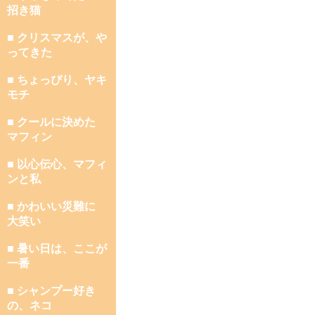
招き猫
■ クリスマスが、や
ってきた
■ ちょっぴり、ヤキ
モチ
■ クールに決めた
マフィン
■ 以心伝心、マフィ
ンと私
■ かわいい災難に
大笑い
■ 暑い日は、ここが
一番
■ シャンプー好き
の、ネコ