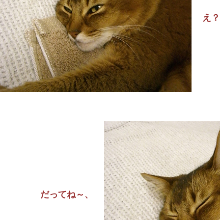
え？
だってね～、