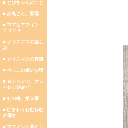
■ とびちゃんのこと
■ 赤鬼さん、登場
■ ママとマフィン
２０２３
■ クリスマスの楽し
み
■ クリスマスの奇跡
■ 抱っこの嫌いな猫
■ Ｇジャンで、オシ
ャレに決めて
■ 虹の橋、第２章
■ ひまわりねむねむ
の季節
■ マフィンと暮らし