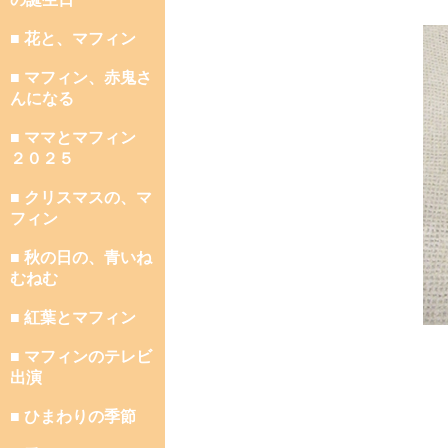
■ 花と、マフィン
■ マフィン、赤鬼さ
んになる
■ ママとマフィン
２０２５
■ クリスマスの、マ
フィン
■ 秋の日の、青いね
むねむ
■ 紅葉とマフィン
■ マフィンのテレビ
出演
■ ひまわりの季節