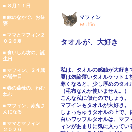
■ ８月１１日
■ 緑のなかで、お昼
寝
■ ママとマフィン２
タオルが、大好き
０２６夏
■ 食いしん坊の、誕
生日
私は、タオルの感触が大好き
■ マフィン、２４歳
の誕生日
夏は勿論薄いタオルケット１
寒くなると、少し厚めのタオ
■ 春の薔薇の、ねむ
（毛布なんか使いません。）
ねむ
こんな私に似たのでしょう。
マフインもタオルが大好き。
■ マフィン、赤鬼さ
んになる
しょっちゅうタオルの上で、
白いワッフルタオルは、マフ
■ ママとマフィン
ィンがあまりに気に入ってい
２０２６