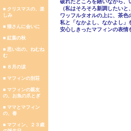
破れたところを繕いながら、
（私はそろそろ新調したいと
■ クリスマスの、楽
しみ
ワッフルタオルの上に、茶色
私と「なかよし、なかよし」
■ 猫さんに会いに
安心しきったマフィンの表情
■ 紅葉の秋
■ 思い出の、ねむね
む
■ ８月の涙
■ マフィンの別荘
■ マフィンの親友
の、お魚の爪とぎ
■ ママとマフィン
の、春
■ マフィン、２３歳
の誕生日