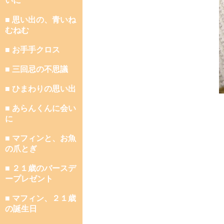
いに
■ 思い出の、青いね
むねむ
■ お手手クロス
■ 三回忌の不思議
■ ひまわりの思い出
■ あらんくんに会い
に
■ マフィンと、お魚
の爪とぎ
■ ２１歳のバースデ
ープレゼント
■ マフィン、２１歳
の誕生日