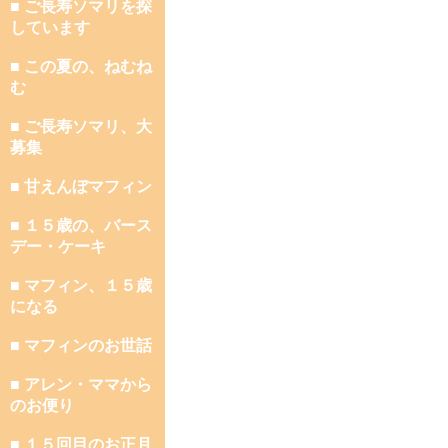
■ ご長寿ソマリを探
しています
■ この夏の、ねむね
む
■ ご長寿ソマリ、大
募集
■ 甘えんぼマフィン
■ １５歳の、バース
デー・ケーキ
■ マフィン、１５歳
になる
■ マフィンのお世話
■ アレン・ママから
のお便り
■ １５回目のお正月