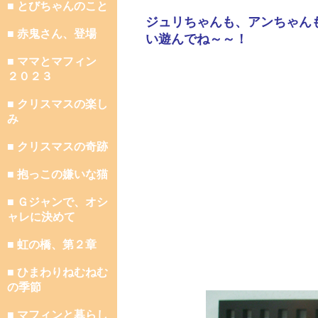
■ とびちゃんのこと
ジュリちゃんも、アンちゃん
■ 赤鬼さん、登場
い遊んでね～～！
■ ママとマフィン
２０２３
■ クリスマスの楽し
み
■ クリスマスの奇跡
■ 抱っこの嫌いな猫
■ Ｇジャンで、オシ
ャレに決めて
■ 虹の橋、第２章
■ ひまわりねむねむ
の季節
■ マフィンと暮らし