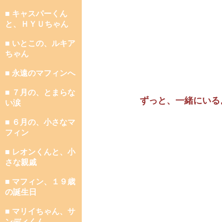
■ キャスパーくん
と、ＨＹＵちゃん
■ いとこの、ルキア
ちゃん
■ 永遠のマフィンへ
■ ７月の、とまらな
ずっと、一緒にいる
い涙
■ ６月の、小さなマ
フィン
■ レオンくんと、小
さな親戚
■ マフィン、１９歳
の誕生日
■ マリイちゃん、サ
ンディくん