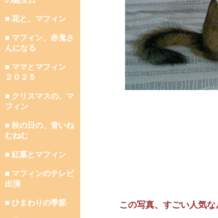
■ 花と、マフィン
■ マフィン、赤鬼さ
んになる
■ ママとマフィン
２０２５
■ クリスマスの、マ
フィン
■ 秋の日の、青いね
むねむ
■ 紅葉とマフィン
■ マフィンのテレビ
出演
■ ひまわりの季節
この写真、すごい人気な