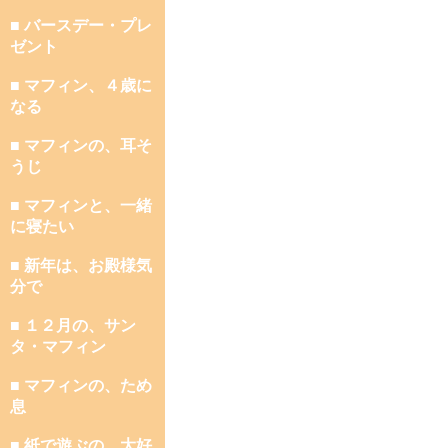
■ バースデー・プレ
ゼント
■ マフィン、４歳に
なる
■ マフィンの、耳そ
うじ
■ マフィンと、一緒
に寝たい
■ 新年は、お殿様気
分で
■ １２月の、サン
タ・マフィン
■ マフィンの、ため
息
■ 紙で遊ぶの、大好