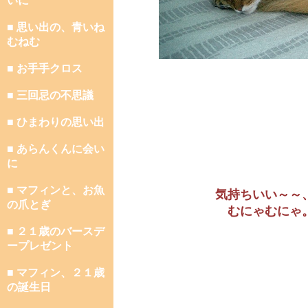
いに
■ 思い出の、青いね
むねむ
■ お手手クロス
■ 三回忌の不思議
■ ひまわりの思い出
■ あらんくんに会い
に
■ マフィンと、お魚
気持ちいい～～
の爪とぎ
むにゃむにゃ
■ ２１歳のバースデ
ープレゼント
■ マフィン、２１歳
の誕生日