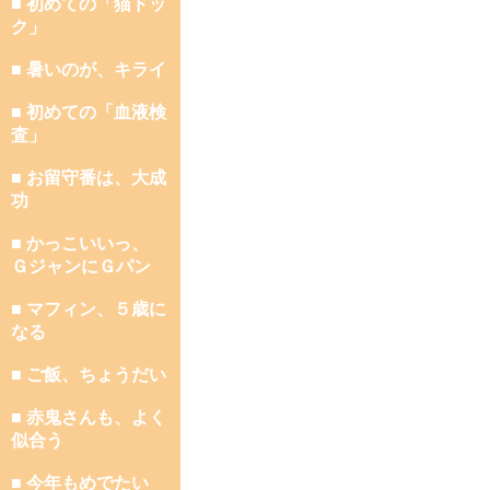
■ 初めての「猫ドッ
ク」
■ 暑いのが、キライ
■ 初めての「血液検
査」
■ お留守番は、大成
功
■ かっこいいっ、
ＧジャンにＧパン
■ マフィン、５歳に
なる
■ ご飯、ちょうだい
■ 赤鬼さんも、よく
似合う
■ 今年もめでたい