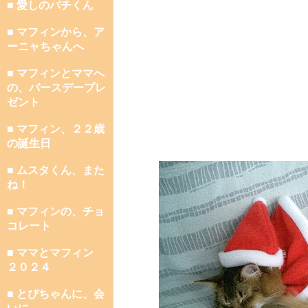
■ 愛しのパチくん
■ マフィンから、ア
ーニャちゃんへ
■ マフィンとママへ
の、バースデープレ
ゼント
■ マフィン、２２歳
の誕生日
■ ムスタくん、また
ね！
■ マフィンの、チョ
コレート
■ ママとマフィン
２０２４
■ とびちゃんに、会