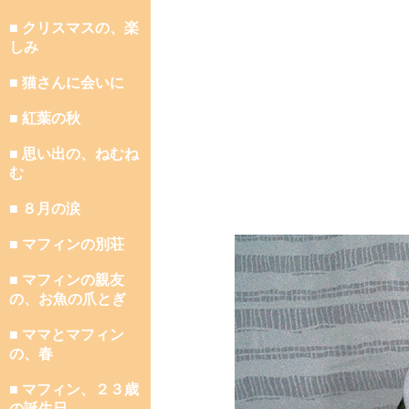
■ クリスマスの、楽
しみ
■ 猫さんに会いに
■ 紅葉の秋
■ 思い出の、ねむね
む
■ ８月の涙
■ マフィンの別荘
■ マフィンの親友
の、お魚の爪とぎ
■ ママとマフィン
の、春
■ マフィン、２３歳
の誕生日