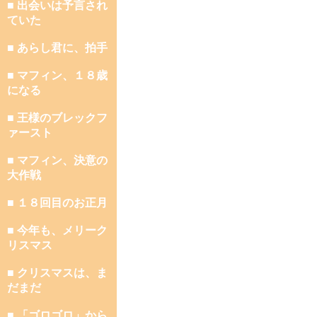
■ 出会いは予言され
ていた
■ あらし君に、拍手
■ マフィン、１８歳
になる
■ 王様のブレックフ
ァースト
■ マフィン、決意の
大作戦
■ １８回目のお正月
■ 今年も、メリーク
リスマス
■ クリスマスは、ま
だまだ
■ 「ゴロゴロ」から