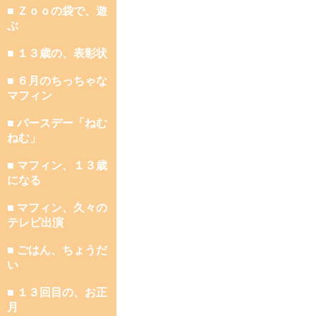
■ Ｚｏｏの袋で、遊
ぶ
■ １３歳の、表彰状
■ ６月のちっちゃな
マフィン
■ バースデー「ねむ
ねむ」
■ マフィン、１３歳
になる
■ マフィン、久々の
テレビ出演
■ ごはん、ちょうだ
い
■ １３回目の、お正
月