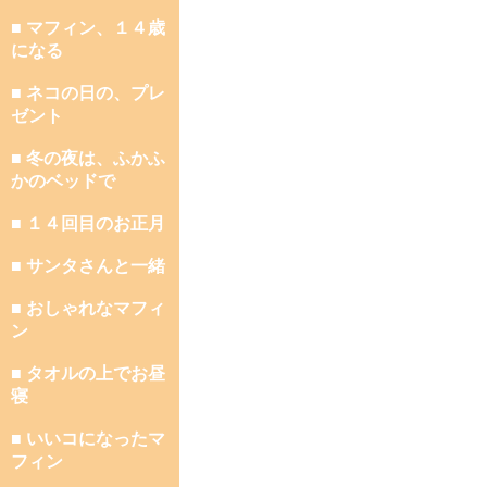
■ マフィン、１４歳
になる
■ ネコの日の、プレ
ゼント
■ 冬の夜は、ふかふ
かのベッドで
■ １４回目のお正月
■ サンタさんと一緒
■ おしゃれなマフィ
ン
■ タオルの上でお昼
寝
■ いいコになったマ
フィン