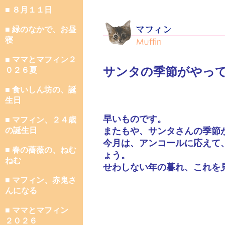
■ ８月１１日
■ 緑のなかで、お昼
寝
■ ママとマフィン２
サンタの季節がやっ
０２６夏
■ 食いしん坊の、誕
生日
早いものです。
■ マフィン、２４歳
の誕生日
またもや、サンタさんの季節
今月は、アンコールに応えて
■ 春の薔薇の、ねむ
ょう。
ねむ
せわしない年の暮れ、これを
■ マフィン、赤鬼さ
んになる
■ ママとマフィン
２０２６