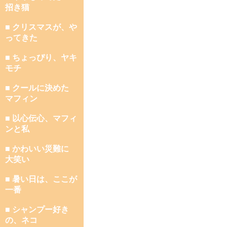
招き猫
■ クリスマスが、や
ってきた
■ ちょっぴり、ヤキ
モチ
■ クールに決めた
マフィン
■ 以心伝心、マフィ
ンと私
■ かわいい災難に
大笑い
■ 暑い日は、ここが
一番
■ シャンプー好き
の、ネコ