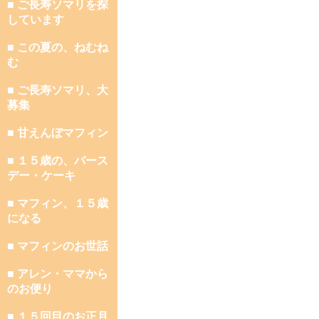
■ ご長寿ソマリを探
しています
■ この夏の、ねむね
む
■ ご長寿ソマリ、大
募集
■ 甘えんぼマフィン
■ １５歳の、バース
デー・ケーキ
■ マフィン、１５歳
になる
■ マフィンのお世話
■ アレン・ママから
のお便り
■ １５回目のお正月