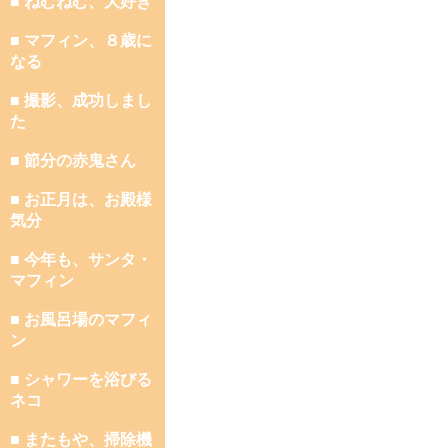
■ ねむねむ、大好き
■ マフィン、８歳に
なる
■ 撮影、成功しまし
た
■ 節分の赤鬼さん
■ お正月は、お殿様
気分
■ 今年も、サンタ・
マフィン
■ お風呂場のマフィ
ン
■ シャワーを浴びる
ネコ
■ またもや、掃除機