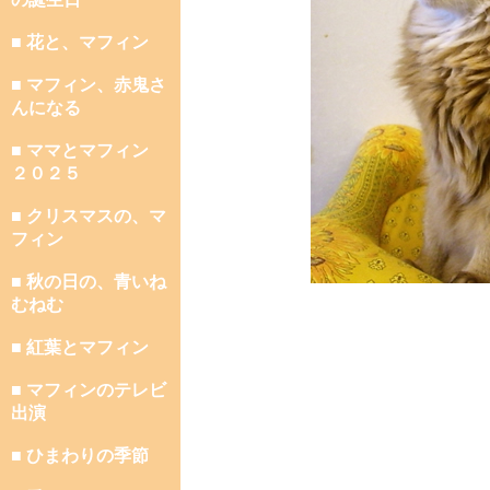
■ 花と、マフィン
■ マフィン、赤鬼さ
んになる
■ ママとマフィン
２０２５
■ クリスマスの、マ
フィン
■ 秋の日の、青いね
むねむ
■ 紅葉とマフィン
■ マフィンのテレビ
出演
■ ひまわりの季節