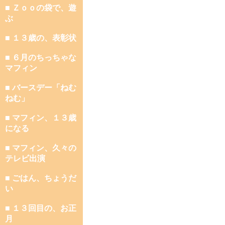
■ Ｚｏｏの袋で、遊
ぶ
■ １３歳の、表彰状
■ ６月のちっちゃな
マフィン
■ バースデー「ねむ
ねむ」
■ マフィン、１３歳
になる
■ マフィン、久々の
テレビ出演
■ ごはん、ちょうだ
い
■ １３回目の、お正
月