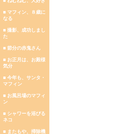
■ ねむねむ、大好き
■ マフィン、８歳に
なる
■ 撮影、成功しまし
た
■ 節分の赤鬼さん
■ お正月は、お殿様
気分
■ 今年も、サンタ・
マフィン
■ お風呂場のマフィ
ン
■ シャワーを浴びる
ネコ
■ またもや、掃除機