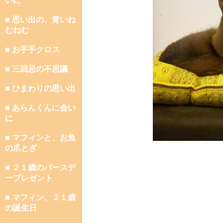
いに
■ 思い出の、青いね
むねむ
■ お手手クロス
■ 三回忌の不思議
■ ひまわりの思い出
■ あらんくんに会い
に
■ マフィンと、お魚
の爪とぎ
■ ２１歳のバースデ
ープレゼント
■ マフィン、２１歳
の誕生日