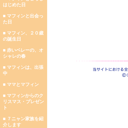
はじめた日
■ マフィンと出会っ
た日
■ マフィン、２０歳
の誕生日
■ 赤いベレーの、オ
シャレの春
■ マフィンは、出張
中
■ ママとマフィン
■ マフィンからのク
リスマス・プレゼン
ト
■ ７ニャン家族を紹
介します