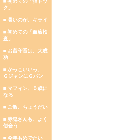
■ 初めての「猫ドッ
ク」
■ 暑いのが、キライ
■ 初めての「血液検
査」
■ お留守番は、大成
功
■ かっこいいっ、
ＧジャンにＧパン
■ マフィン、５歳に
なる
■ ご飯、ちょうだい
■ 赤鬼さんも、よく
似合う
■ 今年もめでたい