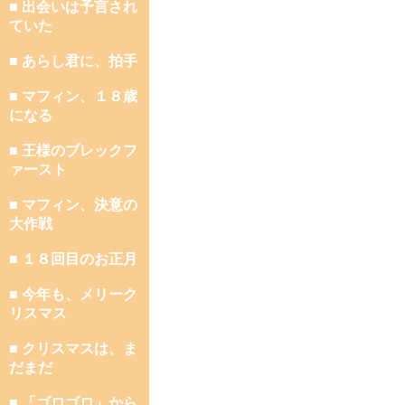
■ 出会いは予言され
ていた
■ あらし君に、拍手
■ マフィン、１８歳
になる
■ 王様のブレックフ
ァースト
■ マフィン、決意の
大作戦
■ １８回目のお正月
■ 今年も、メリーク
リスマス
■ クリスマスは、ま
だまだ
■ 「ゴロゴロ」から