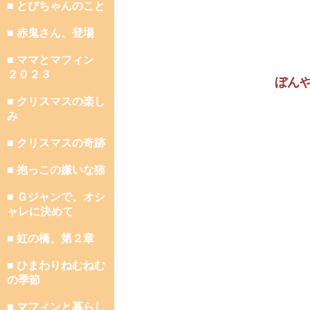
■ とびちゃんのこと
■ 赤鬼さん、登場
■ ママとマフィン
２０２３
ぼん
■ クリスマスの楽し
み
■ クリスマスの奇跡
■ 抱っこの嫌いな猫
■ Ｇジャンで、オシ
ャレに決めて
■ 虹の橋、第２章
■ ひまわりねむねむ
の季節
■ マフィンと暮らし