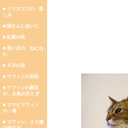
■ クリスマスの、楽
しみ
■ 猫さんに会いに
■ 紅葉の秋
■ 思い出の、ねむね
む
■ ８月の涙
■ マフィンの別荘
■ マフィンの親友
の、お魚の爪とぎ
■ ママとマフィン
の、春
■ マフィン、２３歳
の誕生日