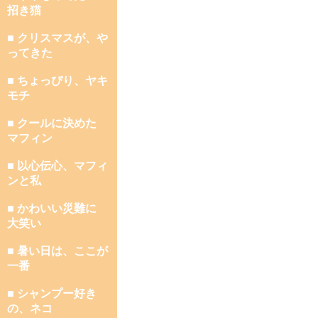
招き猫
■ クリスマスが、や
ってきた
■ ちょっぴり、ヤキ
モチ
■ クールに決めた
マフィン
■ 以心伝心、マフィ
ンと私
■ かわいい災難に
大笑い
■ 暑い日は、ここが
一番
■ シャンプー好き
の、ネコ