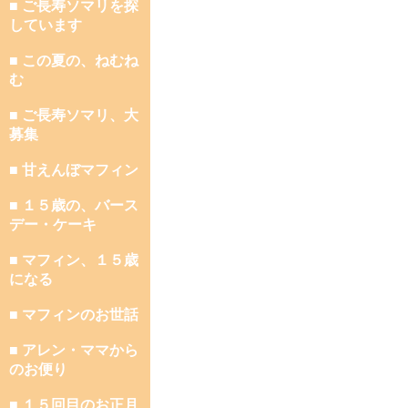
■ ご長寿ソマリを探
しています
■ この夏の、ねむね
む
■ ご長寿ソマリ、大
募集
■ 甘えんぼマフィン
■ １５歳の、バース
デー・ケーキ
■ マフィン、１５歳
になる
■ マフィンのお世話
■ アレン・ママから
のお便り
■ １５回目のお正月