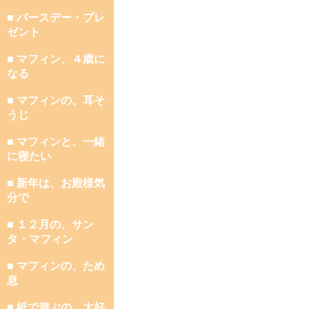
■ バースデー・プレ
ゼント
■ マフィン、４歳に
なる
■ マフィンの、耳そ
うじ
■ マフィンと、一緒
に寝たい
■ 新年は、お殿様気
分で
■ １２月の、サン
タ・マフィン
■ マフィンの、ため
息
■ 紙で遊ぶの、大好