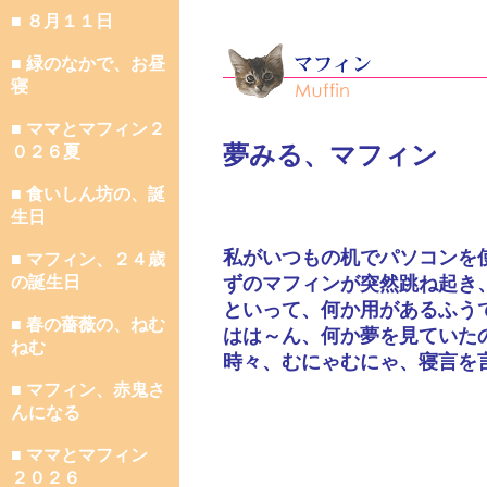
■ ８月１１日
■ 緑のなかで、お昼
寝
■ ママとマフィン２
夢みる、マフィン
０２６夏
■ 食いしん坊の、誕
生日
私がいつもの机でパソコンを
■ マフィン、２４歳
の誕生日
ずのマフィンが突然跳ね起き
といって、何か用があるふう
■ 春の薔薇の、ねむ
はは～ん、何か夢を見ていた
ねむ
時々、むにゃむにゃ、寝言を
■ マフィン、赤鬼さ
んになる
■ ママとマフィン
２０２６