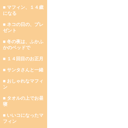
■ マフィン、１４歳
になる
■ ネコの日の、プレ
ゼント
■ 冬の夜は、ふかふ
かのベッドで
■ １４回目のお正月
■ サンタさんと一緒
■ おしゃれなマフィ
ン
■ タオルの上でお昼
寝
■ いいコになったマ
フィン