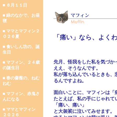
■ ８月１１日
■ 緑のなかで、お昼
寝
■ ママとマフィン２
「痛い」なら、よく
０２６夏
■ 食いしん坊の、誕
生日
先月、怪我をした私を気づか
■ マフィン、２４歳
の誕生日
ええ、そうなんです。
私が落ち込んでいるときも、
■ 春の薔薇の、ねむ
るんですよね。
ねむ
面白いことに、マフィンは「
■ マフィン、赤鬼さ
たとえば、私の手にじゃれて
んになる
「痛い、痛い」
■ ママとマフィン
と大袈裟に泣いてみせます。
２０２６