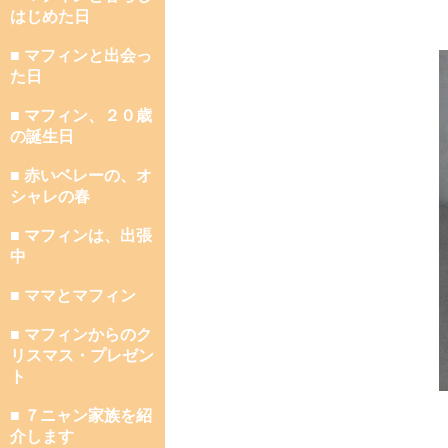
はじめた日
■ マフィンと出会っ
た日
■ マフィン、２０歳
の誕生日
■ 赤いベレーの、オ
シャレの春
■ マフィンは、出張
中
■ ママとマフィン
■ マフィンからのク
リスマス・プレゼン
ト
■ ７ニャン家族を紹
介します