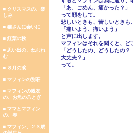
するとマフィンは我に返り、
「あ、ごめん、痛かった？」
■ クリスマスの、楽
って顔をして。
しみ
悲しいときも、苦しいときも
■ 猫さんに会いに
「痛いよう、痛いよう」
と声に出します。
■ 紅葉の秋
マフィンはそれを聞くと、ど
■ 思い出の、ねむね
「どうしたの、どうしたの？
む
大丈夫？」
って。
■ ８月の涙
■ マフィンの別荘
■ マフィンの親友
の、お魚の爪とぎ
■ ママとマフィン
の、春
■ マフィン、２３歳
の誕生日