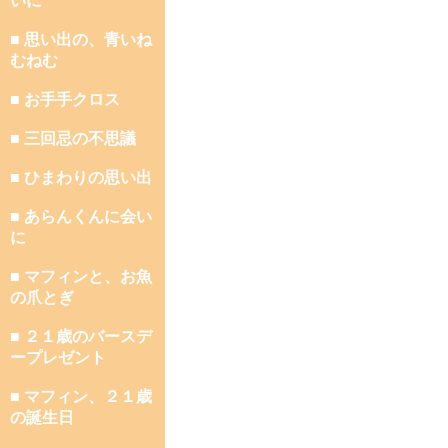
いに
■ 思い出の、青いね
むねむ
■ お手手クロス
■ 三回忌の不思議
■ ひまわりの思い出
■ あらんくんに会い
に
■ マフィンと、お魚
の爪とぎ
■ ２１歳のバースデ
ープレゼント
■ マフィン、２１歳
の誕生日