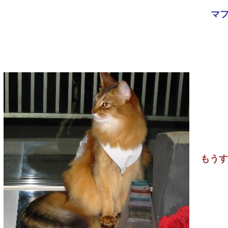
マ
もうす