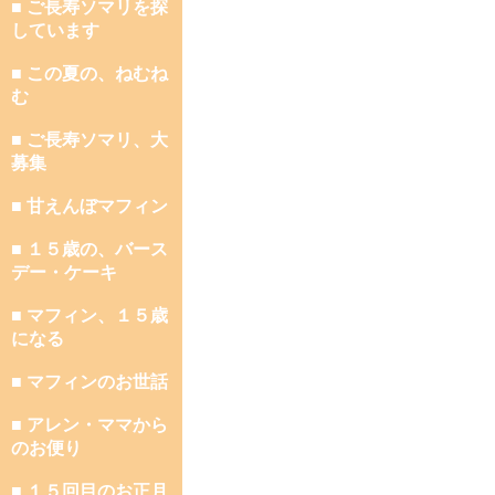
■ ご長寿ソマリを探
しています
■ この夏の、ねむね
む
■ ご長寿ソマリ、大
募集
■ 甘えんぼマフィン
■ １５歳の、バース
デー・ケーキ
■ マフィン、１５歳
になる
■ マフィンのお世話
■ アレン・ママから
のお便り
■ １５回目のお正月