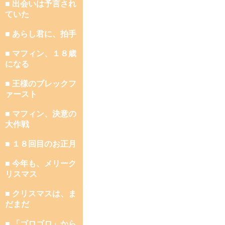
■ 出会いは予言され
ていた
■ あらし君に、拍手
■ マフィン、１８歳
になる
■ 王様のブレックフ
ァースト
■ マフィン、決意の
大作戦
■ １８回目のお正月
■ 今年も、メリーク
リスマス
■ クリスマスは、ま
だまだ
■ 「ゴロゴロ」から