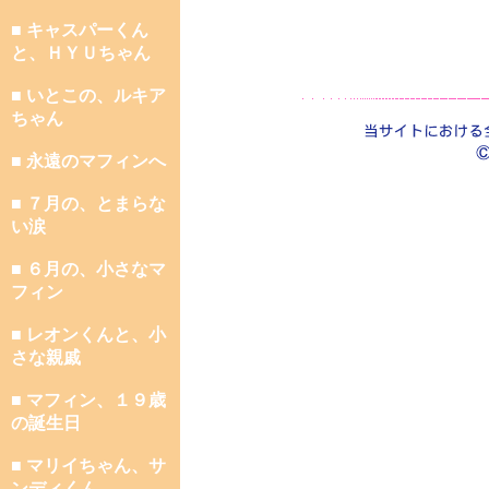
■ キャスパーくん
と、ＨＹＵちゃん
■ いとこの、ルキア
ちゃん
■ 永遠のマフィンへ
■ ７月の、とまらな
い涙
■ ６月の、小さなマ
フィン
■ レオンくんと、小
さな親戚
■ マフィン、１９歳
の誕生日
■ マリイちゃん、サ
ンディくん