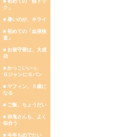
■ 初めての「猫ドッ
ク」
■ 暑いのが、キライ
■ 初めての「血液検
査」
■ お留守番は、大成
功
■ かっこいいっ、
ＧジャンにＧパン
■ マフィン、５歳に
なる
■ ご飯、ちょうだい
■ 赤鬼さんも、よく
似合う
■ 今年もめでたい