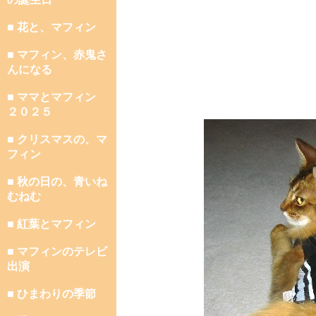
■ 花と、マフィン
■ マフィン、赤鬼さ
んになる
■ ママとマフィン
２０２５
■ クリスマスの、マ
フィン
■ 秋の日の、青いね
むねむ
■ 紅葉とマフィン
■ マフィンのテレビ
出演
■ ひまわりの季節