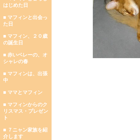
はじめた日
■ マフィンと出会っ
た日
■ マフィン、２０歳
の誕生日
■ 赤いベレーの、オ
シャレの春
■ マフィンは、出張
中
■ ママとマフィン
■ マフィンからのク
リスマス・プレゼン
ト
■ ７ニャン家族を紹
介します