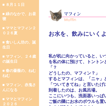
■ ８月１１日
■ 緑のなかで、お昼
寝
■ ママとマフィン２
お水を、飲みにいく
０２６夏
■ 食いしん坊の、誕
生日
私が机に向かっていると、い
■ マフィン、２４歳
の誕生日
を私の体に預けて、トントン
「？
■ 春の薔薇の、ねむ
どうしたの、マフィン？」
ねむ
するとマフィンは、「ニャ」
「ついてきてね」と言いたげ
■ マフィン、赤鬼さ
んになる
到着したのは、お風呂場。
ここにいつも、洗面器いっぱ
■ ママとマフィン
ご飯の隣にお水のボウルも置
２０２６