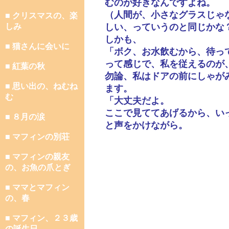
むのが好きなんですよね。
（人間が、小さなグラスじゃ
■ クリスマスの、楽
しみ
しい、っていうのと同じかな
しかも、
■ 猫さんに会いに
「ボク、お水飲むから、待っ
って感じで、私を従えるのが
■ 紅葉の秋
勿論、私はドアの前にしゃが
■ 思い出の、ねむね
ます。
む
「大丈夫だよ。
ここで見ててあげるから、い
■ ８月の涙
と声をかけながら。
■ マフィンの別荘
■ マフィンの親友
の、お魚の爪とぎ
■ ママとマフィン
の、春
■ マフィン、２３歳
の誕生日