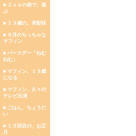
■ Ｚｏｏの袋で、遊
ぶ
■ １３歳の、表彰状
■ ６月のちっちゃな
マフィン
■ バースデー「ねむ
ねむ」
■ マフィン、１３歳
になる
■ マフィン、久々の
テレビ出演
■ ごはん、ちょうだ
い
■ １３回目の、お正
月