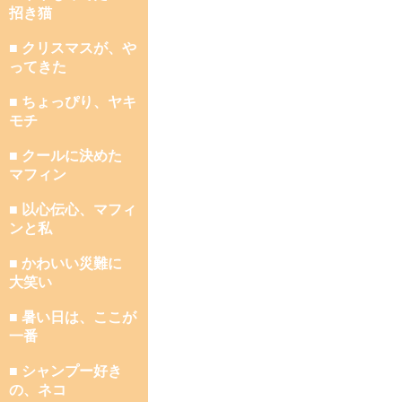
招き猫
■ クリスマスが、や
ってきた
■ ちょっぴり、ヤキ
モチ
■ クールに決めた
マフィン
■ 以心伝心、マフィ
ンと私
■ かわいい災難に
大笑い
■ 暑い日は、ここが
一番
■ シャンプー好き
の、ネコ