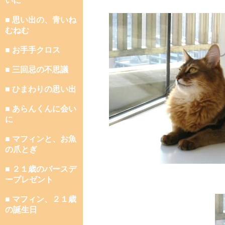
いに
■ 思い出の、青いね
むねむ
■ お手手クロス
■ 三回忌の不思議
■ ひまわりの思い出
■ あらんくんに会い
に
■ マフィンと、お魚
の爪とぎ
■ ２１歳のバースデ
ープレゼント
■ マフィン、２１歳
の誕生日