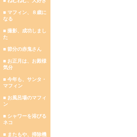
■ ねむねむ、大好き
■ マフィン、８歳に
なる
■ 撮影、成功しまし
た
■ 節分の赤鬼さん
■ お正月は、お殿様
気分
■ 今年も、サンタ・
マフィン
■ お風呂場のマフィ
ン
■ シャワーを浴びる
ネコ
■ またもや、掃除機