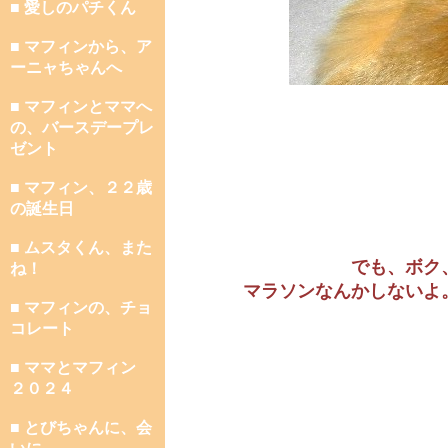
■ 愛しのパチくん
■ マフィンから、ア
ーニャちゃんへ
■ マフィンとママへ
の、バースデープレ
ゼント
■ マフィン、２２歳
の誕生日
■ ムスタくん、また
でも、ボク
ね！
マラソンなんかしないよ
■ マフィンの、チョ
コレート
■ ママとマフィン
２０２４
■ とびちゃんに、会