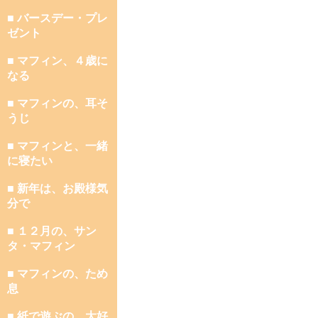
■ バースデー・プレ
ゼント
■ マフィン、４歳に
なる
■ マフィンの、耳そ
うじ
■ マフィンと、一緒
に寝たい
■ 新年は、お殿様気
分で
■ １２月の、サン
タ・マフィン
■ マフィンの、ため
息
■ 紙で遊ぶの、大好