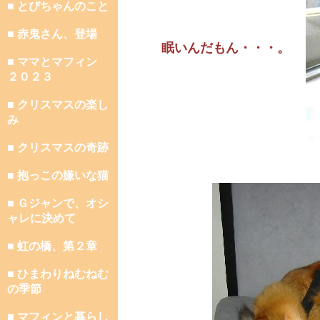
■ とびちゃんのこと
■ 赤鬼さん、登場
眠いんだもん・・・。
■ ママとマフィン
２０２３
■ クリスマスの楽し
み
■ クリスマスの奇跡
■ 抱っこの嫌いな猫
■ Ｇジャンで、オシ
ャレに決めて
■ 虹の橋、第２章
■ ひまわりねむねむ
の季節
■ マフィンと暮らし