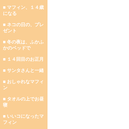
■ マフィン、１４歳
になる
■ ネコの日の、プレ
ゼント
■ 冬の夜は、ふかふ
かのベッドで
■ １４回目のお正月
■ サンタさんと一緒
■ おしゃれなマフィ
ン
■ タオルの上でお昼
寝
■ いいコになったマ
フィン