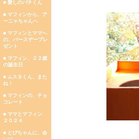
■ 愛しのパチくん
■ マフィンから、ア
ーニャちゃんへ
■ マフィンとママへ
の、バースデープレ
ゼント
■ マフィン、２２歳
の誕生日
■ ムスタくん、また
ね！
■ マフィンの、チョ
コレート
■ ママとマフィン
２０２４
■ とびちゃんに、会