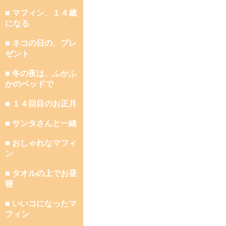
■ マフィン、１４歳
になる
■ ネコの日の、プレ
ゼント
■ 冬の夜は、ふかふ
かのベッドで
■ １４回目のお正月
■ サンタさんと一緒
■ おしゃれなマフィ
ン
■ タオルの上でお昼
寝
■ いいコになったマ
フィン