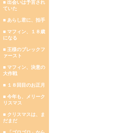
■ 出会いは予言され
ていた
■ あらし君に、拍手
■ マフィン、１８歳
になる
■ 王様のブレックフ
ァースト
■ マフィン、決意の
大作戦
■ １８回目のお正月
■ 今年も、メリーク
リスマス
■ クリスマスは、ま
だまだ
■ 「ゴロゴロ」から