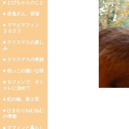
■ とびちゃんのこと
■ 赤鬼さん、登場
■ ママとマフィン
２０２３
■ クリスマスの楽し
み
■ クリスマスの奇跡
■ 抱っこの嫌いな猫
■ Ｇジャンで、オシ
ャレに決めて
■ 虹の橋、第２章
■ ひまわりねむねむ
の季節
■ マフィンと暮らし