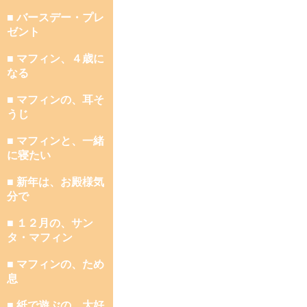
■ バースデー・プレ
ゼント
■ マフィン、４歳に
なる
■ マフィンの、耳そ
うじ
■ マフィンと、一緒
に寝たい
■ 新年は、お殿様気
分で
■ １２月の、サン
タ・マフィン
■ マフィンの、ため
息
■ 紙で遊ぶの、大好