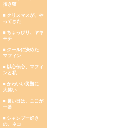
招き猫
■ クリスマスが、や
ってきた
■ ちょっぴり、ヤキ
モチ
■ クールに決めた
マフィン
■ 以心伝心、マフィ
ンと私
■ かわいい災難に
大笑い
■ 暑い日は、ここが
一番
■ シャンプー好き
の、ネコ