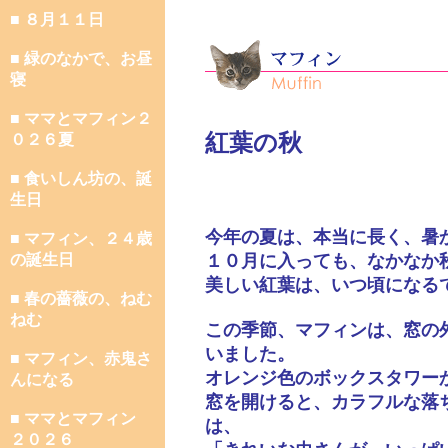
■ ８月１１日
■ 緑のなかで、お昼
寝
■ ママとマフィン２
紅葉の秋
０２６夏
■ 食いしん坊の、誕
生日
今年の夏は、本当に長く、暑
■ マフィン、２４歳
の誕生日
１０月に入っても、なかなか
美しい紅葉は、いつ頃になる
■ 春の薔薇の、ねむ
ねむ
この季節、マフィンは、窓の
いました。
■ マフィン、赤鬼さ
オレンジ色のボックスタワー
んになる
窓を開けると、カラフルな落
■ ママとマフィン
は、
２０２６