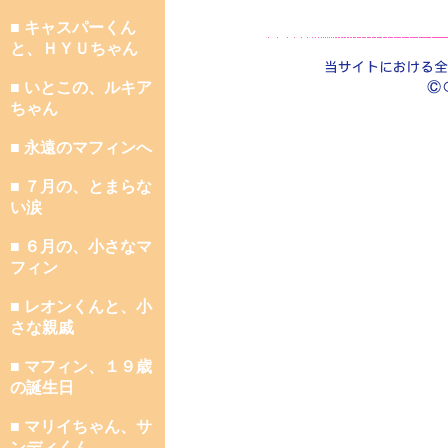
■ キャスパーくん
と、ＨＹＵちゃん
■ いとこの、ルキア
ちゃん
■ 永遠のマフィンへ
■ ７月の、とまらな
い涙
■ ６月の、小さなマ
フィン
■ レオンくんと、小
さな親戚
■ マフィン、１９歳
の誕生日
■ マリイちゃん、サ
ンディくん