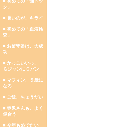
■ 初めての「猫ドッ
ク」
■ 暑いのが、キライ
■ 初めての「血液検
査」
■ お留守番は、大成
功
■ かっこいいっ、
ＧジャンにＧパン
■ マフィン、５歳に
なる
■ ご飯、ちょうだい
■ 赤鬼さんも、よく
似合う
■ 今年もめでたい