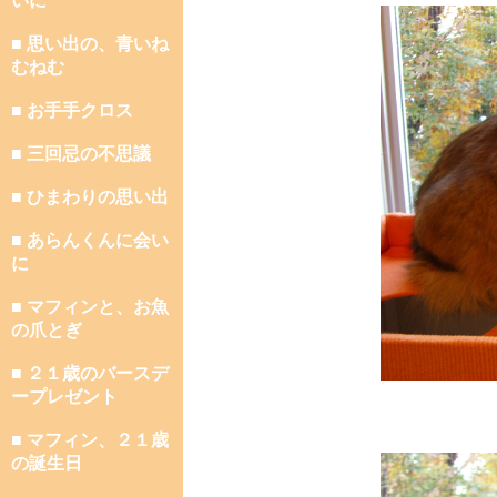
いに
■ 思い出の、青いね
むねむ
■ お手手クロス
■ 三回忌の不思議
■ ひまわりの思い出
■ あらんくんに会い
に
■ マフィンと、お魚
の爪とぎ
■ ２１歳のバースデ
ープレゼント
■ マフィン、２１歳
の誕生日