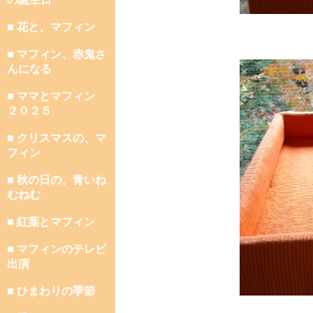
■ 花と、マフィン
■ マフィン、赤鬼さ
んになる
■ ママとマフィン
２０２５
■ クリスマスの、マ
フィン
■ 秋の日の、青いね
むねむ
■ 紅葉とマフィン
■ マフィンのテレビ
出演
■ ひまわりの季節