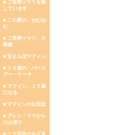
■ ご長寿ソマリを探
しています
■ この夏の、ねむね
む
■ ご長寿ソマリ、大
募集
■ 甘えんぼマフィン
■ １５歳の、バース
デー・ケーキ
■ マフィン、１５歳
になる
■ マフィンのお世話
■ アレン・ママから
のお便り
■ １５回目のお正月