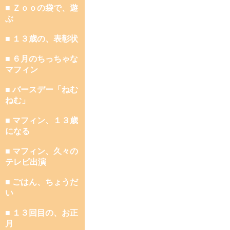
■ Ｚｏｏの袋で、遊
ぶ
■ １３歳の、表彰状
■ ６月のちっちゃな
マフィン
■ バースデー「ねむ
ねむ」
■ マフィン、１３歳
になる
■ マフィン、久々の
テレビ出演
■ ごはん、ちょうだ
い
■ １３回目の、お正
月