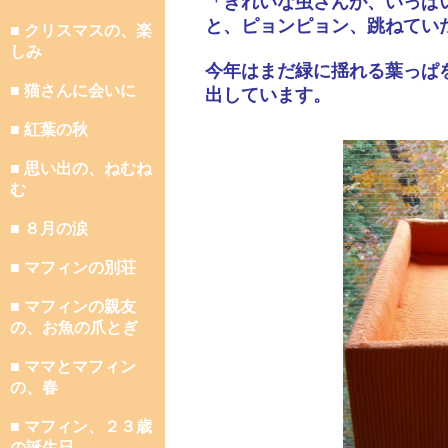
「きれいな虫さんが、いっぱ
と、ピョンピョン、跳ねてい
■ クリスマスの、楽
しみ
今年はまだ緑に揺れる葉っぱ
■ 猫さんに会いに
出しています。
■ 紅葉の秋
■ 思い出の、ねむね
む
■ ８月の涙
■ マフィンの別荘
■ マフィンの親友
の、お魚の爪とぎ
■ ママとマフィン
の、春
■ マフィン、２３歳
の誕生日