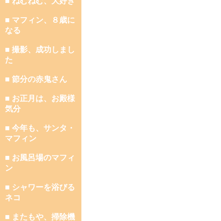
■ ねむねむ、大好き
■ マフィン、８歳に
なる
■ 撮影、成功しまし
た
■ 節分の赤鬼さん
■ お正月は、お殿様
気分
■ 今年も、サンタ・
マフィン
■ お風呂場のマフィ
ン
■ シャワーを浴びる
ネコ
■ またもや、掃除機