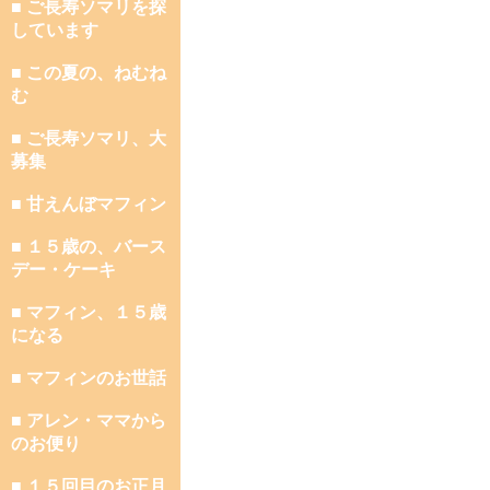
■ ご長寿ソマリを探
しています
■ この夏の、ねむね
む
■ ご長寿ソマリ、大
募集
■ 甘えんぼマフィン
■ １５歳の、バース
デー・ケーキ
■ マフィン、１５歳
になる
■ マフィンのお世話
■ アレン・ママから
のお便り
■ １５回目のお正月