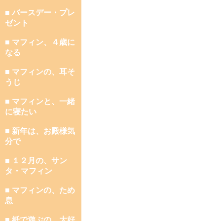
■ バースデー・プレ
ゼント
■ マフィン、４歳に
なる
■ マフィンの、耳そ
うじ
■ マフィンと、一緒
に寝たい
■ 新年は、お殿様気
分で
■ １２月の、サン
タ・マフィン
■ マフィンの、ため
息
■ 紙で遊ぶの、大好