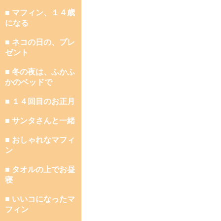
■ マフィン、１４歳
になる
■ ネコの日の、プレ
ゼント
■ 冬の夜は、ふかふ
かのベッドで
■ １４回目のお正月
■ サンタさんと一緒
■ おしゃれなマフィ
ン
■ タオルの上でお昼
寝
■ いいコになったマ
フィン