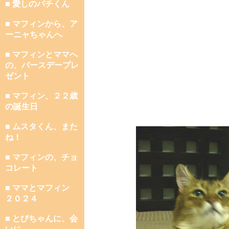
■ 愛しのパチくん
■ マフィンから、ア
ーニャちゃんへ
■ マフィンとママへ
の、バースデープレ
ゼント
■ マフィン、２２歳
の誕生日
■ ムスタくん、また
ね！
■ マフィンの、チョ
コレート
■ ママとマフィン
２０２４
■ とびちゃんに、会