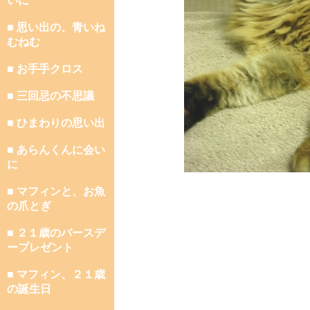
いに
■ 思い出の、青いね
むねむ
■ お手手クロス
■ 三回忌の不思議
■ ひまわりの思い出
■ あらんくんに会い
に
■ マフィンと、お魚
の爪とぎ
■ ２１歳のバースデ
ープレゼント
■ マフィン、２１歳
の誕生日