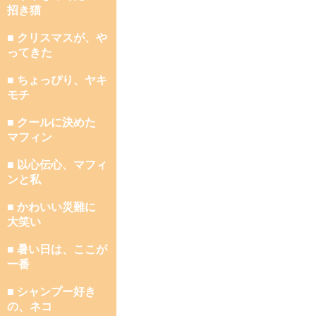
招き猫
■ クリスマスが、や
ってきた
■ ちょっぴり、ヤキ
モチ
■ クールに決めた
マフィン
■ 以心伝心、マフィ
ンと私
■ かわいい災難に
大笑い
■ 暑い日は、ここが
一番
■ シャンプー好き
の、ネコ