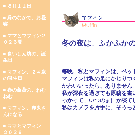
■ ８月１１日
■ 緑のなかで、お昼
寝
■ ママとマフィン２
冬の夜は、ふかふか
０２６夏
■ 食いしん坊の、誕
生日
毎晩、私とマフィンは、ベッ
■ マフィン、２４歳
の誕生日
マフィンは私の足にかじりつ
かわいいったら、ありません
■ 春の薔薇の、ねむ
私が深夜を過ぎても原稿を書
ねむ
っかって、いつのまにか寝て
私はカメラを片手に、そうっ
■ マフィン、赤鬼さ
んになる
■ ママとマフィン
２０２６