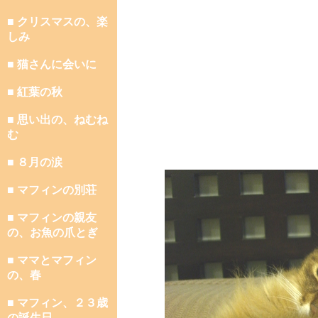
■ クリスマスの、楽
しみ
■ 猫さんに会いに
■ 紅葉の秋
■ 思い出の、ねむね
む
■ ８月の涙
■ マフィンの別荘
■ マフィンの親友
の、お魚の爪とぎ
■ ママとマフィン
の、春
■ マフィン、２３歳
の誕生日