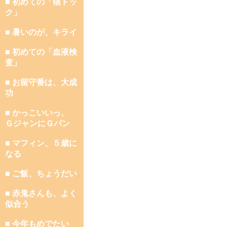
■ 初めての「猫ドッ
ク」
■ 暑いのが、キライ
■ 初めての「血液検
査」
■ お留守番は、大成
功
■ かっこいいっ、
ＧジャンにＧパン
■ マフィン、５歳に
なる
■ ご飯、ちょうだい
■ 赤鬼さんも、よく
似合う
■ 今年もめでたい