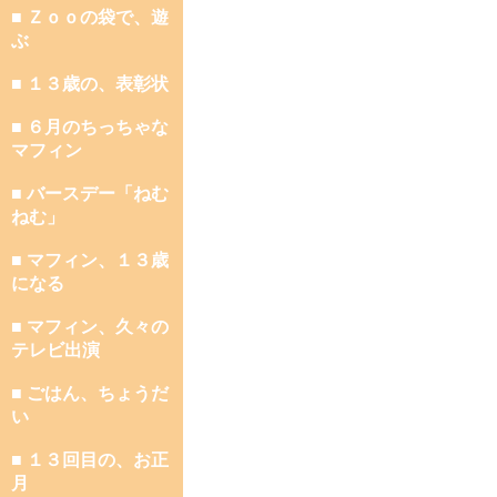
■ Ｚｏｏの袋で、遊
ぶ
■ １３歳の、表彰状
■ ６月のちっちゃな
マフィン
■ バースデー「ねむ
ねむ」
■ マフィン、１３歳
になる
■ マフィン、久々の
テレビ出演
■ ごはん、ちょうだ
い
■ １３回目の、お正
月