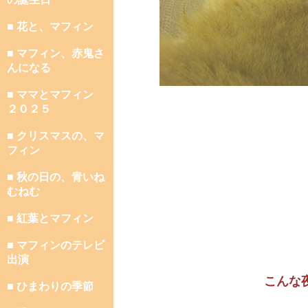
■ 花と、マフィン
■ マフィン、赤鬼さ
んになる
■ ママとマフィン
２０２５
■ クリスマスの、マ
フィン
■ 秋の日の、青いね
むねむ
■ 紅葉とマフィン
■ マフィンのテレビ
出演
こんな
■ ひまわりの季節