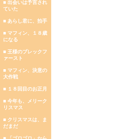
■ 出会いは予言され
ていた
■ あらし君に、拍手
■ マフィン、１８歳
になる
■ 王様のブレックフ
ァースト
■ マフィン、決意の
大作戦
■ １８回目のお正月
■ 今年も、メリーク
リスマス
■ クリスマスは、ま
だまだ
■ 「ゴロゴロ」から