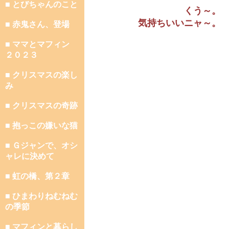
■ とびちゃんのこと
くう～。
気持ちいいニャ～。
■ 赤鬼さん、登場
■ ママとマフィン
２０２３
■ クリスマスの楽し
み
■ クリスマスの奇跡
■ 抱っこの嫌いな猫
■ Ｇジャンで、オシ
ャレに決めて
■ 虹の橋、第２章
■ ひまわりねむねむ
の季節
■ マフィンと暮らし