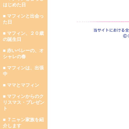
はじめた日
■ マフィンと出会っ
た日
■ マフィン、２０歳
の誕生日
■ 赤いベレーの、オ
シャレの春
■ マフィンは、出張
中
■ ママとマフィン
■ マフィンからのク
リスマス・プレゼン
ト
■ ７ニャン家族を紹
介します