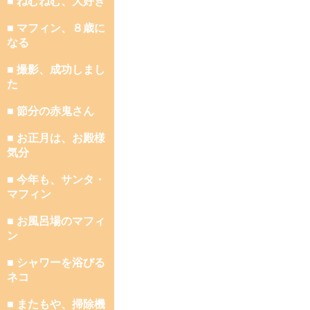
■ ねむねむ、大好き
■ マフィン、８歳に
なる
■ 撮影、成功しまし
た
■ 節分の赤鬼さん
■ お正月は、お殿様
気分
■ 今年も、サンタ・
マフィン
■ お風呂場のマフィ
ン
■ シャワーを浴びる
ネコ
■ またもや、掃除機