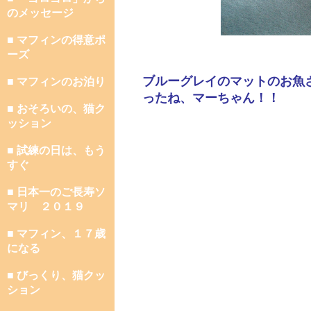
のメッセージ
■ マフィンの得意ポ
ーズ
ブルーグレイのマットのお魚
■ マフィンのお泊り
ったね、マーちゃん！！
■ おそろいの、猫ク
ッション
■ 試練の日は、もう
すぐ
■ 日本一のご長寿ソ
マリ ２０１９
■ マフィン、１７歳
になる
■ びっくり、猫クッ
ション