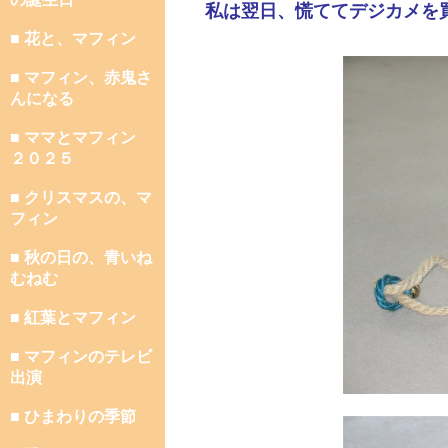
私は翌日、慌ててデジカメを
■ 花と、マフィン
■ マフィン、赤鬼さ
んになる
■ ママとマフィン
２０２５
■ クリスマスの、マ
フィン
■ 秋の日の、青いね
むねむ
■ 紅葉とマフィン
■ マフィンのテレビ
出演
■ ひまわりの季節