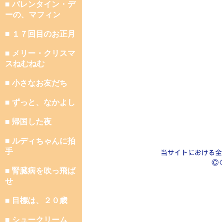
■ バレンタイン・デ
ーの、マフィン
■ １７回目のお正月
■ メリー・クリスマ
スねむねむ
■ 小さなお友だち
■ ずっと、なかよし
■ 帰国した夜
■ ルディちゃんに拍
手
■ 腎臓病を吹っ飛ば
せ
■ 目標は、２０歳
■ シュークリーム