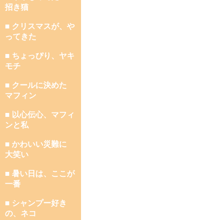
招き猫
■ クリスマスが、や
ってきた
■ ちょっぴり、ヤキ
モチ
■ クールに決めた
マフィン
■ 以心伝心、マフィ
ンと私
■ かわいい災難に
大笑い
■ 暑い日は、ここが
一番
■ シャンプー好き
の、ネコ