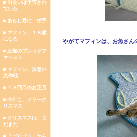
■ 出会いは予言され
ていた
■ あらし君に、拍手
■ マフィン、１８歳
になる
やがてマフィンは、お魚さん
■ 王様のブレックフ
ァースト
■ マフィン、決意の
大作戦
■ １８回目のお正月
■ 今年も、メリーク
リスマス
■ クリスマスは、ま
だまだ
■ 「ゴロゴロ」から