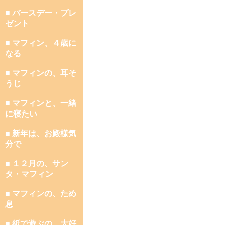
■ バースデー・プレ
ゼント
■ マフィン、４歳に
なる
■ マフィンの、耳そ
うじ
■ マフィンと、一緒
に寝たい
■ 新年は、お殿様気
分で
■ １２月の、サン
タ・マフィン
■ マフィンの、ため
息
■ 紙で遊ぶの、大好