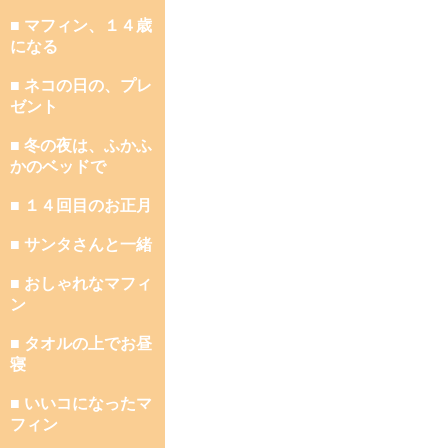
■ マフィン、１４歳
になる
■ ネコの日の、プレ
ゼント
■ 冬の夜は、ふかふ
かのベッドで
■ １４回目のお正月
■ サンタさんと一緒
■ おしゃれなマフィ
ン
■ タオルの上でお昼
寝
■ いいコになったマ
フィン