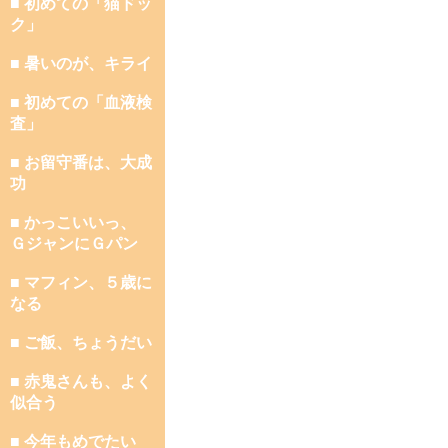
■ 初めての「猫ドッ
ク」
■ 暑いのが、キライ
■ 初めての「血液検
査」
■ お留守番は、大成
功
■ かっこいいっ、
ＧジャンにＧパン
■ マフィン、５歳に
なる
■ ご飯、ちょうだい
■ 赤鬼さんも、よく
似合う
■ 今年もめでたい