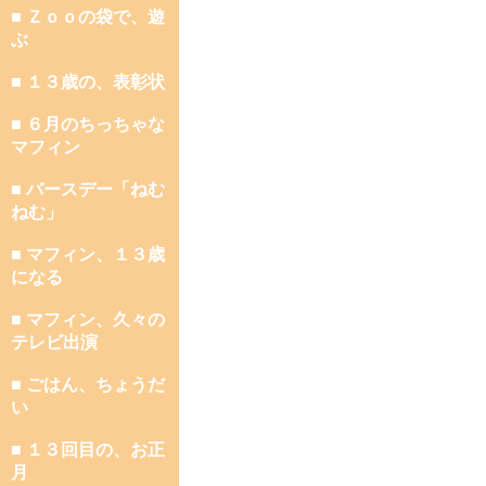
■ Ｚｏｏの袋で、遊
ぶ
■ １３歳の、表彰状
■ ６月のちっちゃな
マフィン
■ バースデー「ねむ
ねむ」
■ マフィン、１３歳
になる
■ マフィン、久々の
テレビ出演
■ ごはん、ちょうだ
い
■ １３回目の、お正
月