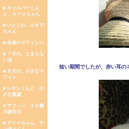
■ キャスパーくん
と、ＨＹＵちゃん
■ いとこの、ルキア
ちゃん
■ 永遠のマフィンへ
■ ７月の、とまらな
い涙
短い期間でしたが、赤い耳の
■ ６月の、小さなマ
フィン
■ レオンくんと、小
さな親戚
■ マフィン、１９歳
の誕生日
■ マリイちゃん、サ
ンディくん