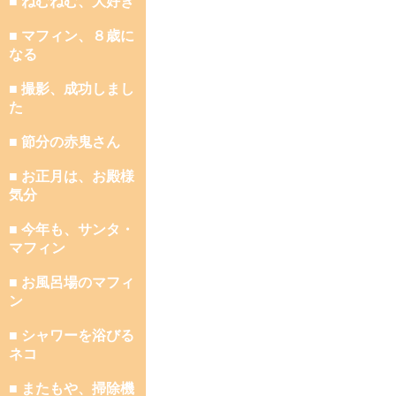
■ ねむねむ、大好き
■ マフィン、８歳に
なる
■ 撮影、成功しまし
た
■ 節分の赤鬼さん
■ お正月は、お殿様
気分
■ 今年も、サンタ・
マフィン
■ お風呂場のマフィ
ン
■ シャワーを浴びる
ネコ
■ またもや、掃除機