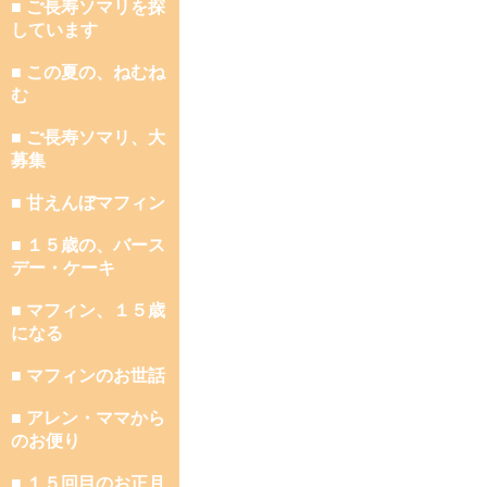
■ ご長寿ソマリを探
しています
■ この夏の、ねむね
む
■ ご長寿ソマリ、大
募集
■ 甘えんぼマフィン
■ １５歳の、バース
デー・ケーキ
■ マフィン、１５歳
になる
■ マフィンのお世話
■ アレン・ママから
のお便り
■ １５回目のお正月