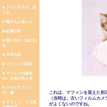
■ クリスマスの、楽
しみ
■ 猫さんに会いに
■ 紅葉の秋
■ 思い出の、ねむね
む
■ ８月の涙
■ マフィンの別荘
■ マフィンの親友
の、お魚の爪とぎ
■ ママとマフィン
これは、マフィンを迎えた初
の、春
（当時は、古いフィルムカメ
■ マフィン、２３歳
がよくないのですね。
の誕生日