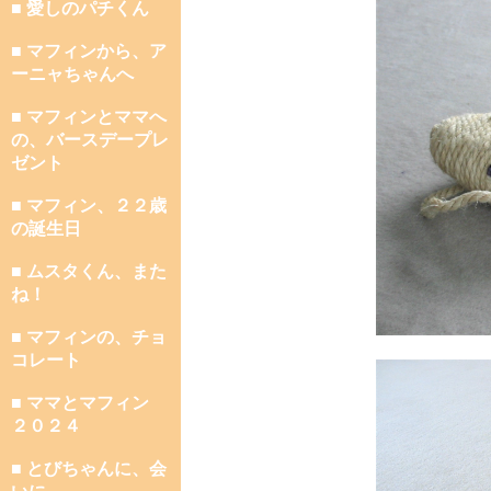
■ 愛しのパチくん
■ マフィンから、ア
ーニャちゃんへ
■ マフィンとママへ
の、バースデープレ
ゼント
■ マフィン、２２歳
の誕生日
■ ムスタくん、また
ね！
■ マフィンの、チョ
コレート
■ ママとマフィン
２０２４
■ とびちゃんに、会