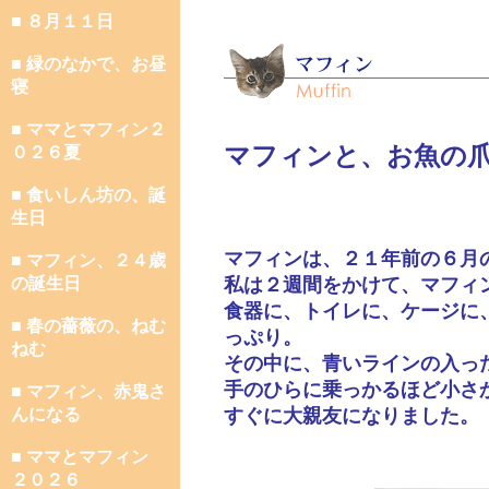
■ ８月１１日
■ 緑のなかで、お昼
寝
■ ママとマフィン２
マフィンと、お魚の
０２６夏
■ 食いしん坊の、誕
生日
マフィンは、２１年前の６月
■ マフィン、２４歳
の誕生日
私は２週間をかけて、マフィ
食器に、トイレに、ケージに
■ 春の薔薇の、ねむ
っぷり。
ねむ
その中に、青いラインの入っ
手のひらに乗っかるほど小さ
■ マフィン、赤鬼さ
んになる
すぐに大親友になりました。
■ ママとマフィン
２０２６