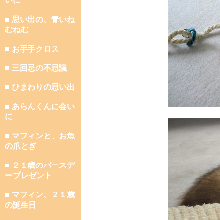
いに
■ 思い出の、青いね
むねむ
■ お手手クロス
■ 三回忌の不思議
■ ひまわりの思い出
■ あらんくんに会い
に
■ マフィンと、お魚
の爪とぎ
■ ２１歳のバースデ
ープレゼント
■ マフィン、２１歳
の誕生日