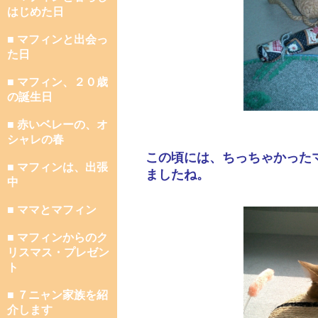
はじめた日
■ マフィンと出会っ
た日
■ マフィン、２０歳
の誕生日
■ 赤いベレーの、オ
シャレの春
この頃には、ちっちゃかった
■ マフィンは、出張
ましたね。
中
■ ママとマフィン
■ マフィンからのク
リスマス・プレゼン
ト
■ ７ニャン家族を紹
介します