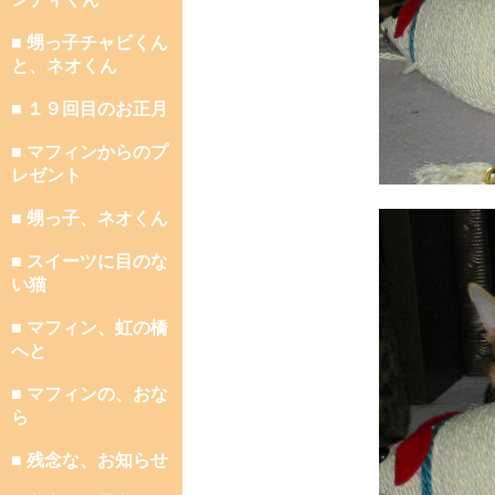
■ 甥っ子チャビくん
と、ネオくん
■ １９回目のお正月
■ マフィンからのプ
レゼント
■ 甥っ子、ネオくん
■ スイーツに目のな
い猫
■ マフィン、虹の橋
へと
■ マフィンの、おな
ら
■ 残念な、お知らせ