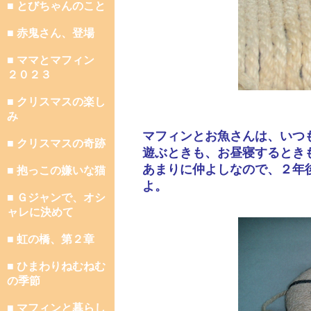
■ とびちゃんのこと
■ 赤鬼さん、登場
■ ママとマフィン
２０２３
■ クリスマスの楽し
み
マフィンとお魚さんは、いつ
■ クリスマスの奇跡
遊ぶときも、お昼寝するとき
あまりに仲よしなので、２年
■ 抱っこの嫌いな猫
よ。
■ Ｇジャンで、オシ
ャレに決めて
■ 虹の橋、第２章
■ ひまわりねむねむ
の季節
■ マフィンと暮らし