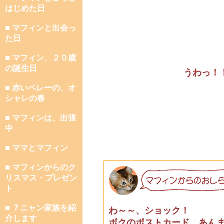
はじめた日
■ マフィンと出会っ
た日
■ マフィン、２０歳
の誕生日
うわっ！
■ 赤いベレーの、オ
シャレの春
■ マフィンは、出張
中
■ ママとマフィン
■ マフィンからのク
リスマス・プレゼン
ト
■ ７ニャン家族を紹
わ～～、ショック！
介します
ボクのポストカード、あん