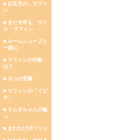
■ お正月の、マフィ
ン
■ また今年も、サン
タ・マフィン
■ ルームシューズと
一緒に
■ マフィンの年齢
は？
■ ネコの受難
■ マフィンの「イビ
キ」
■ ラムネちゃんの輪
っ
■ またたびポワソン