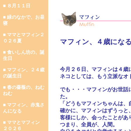
■ ８月１１日
■ 緑のなかで、お昼
寝
■ ママとマフィン２
マフィン、４歳にな
０２６夏
■ 食いしん坊の、誕
生日
今月２６日、マフィンは４歳
■ マフィン、２４歳
の誕生日
ネコとしては、もう立派なオ
■ 春の薔薇の、ねむ
でも・・・マフィンがお世話
ねむ
た。
「どうもマフィンちゃんは、
■ マフィン、赤鬼さ
確かに、マフィンはずうっと
んになる
客様にしか、会ったことがあ
■ ママとマフィン
つまり、全員が、人間。
２０２６