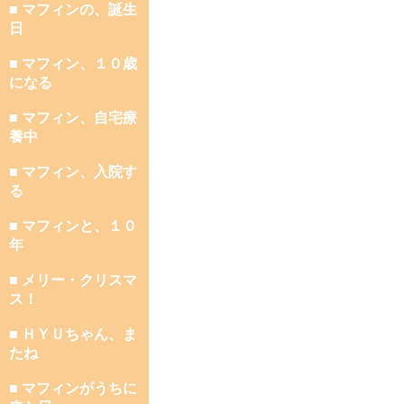
■ マフィンの、誕生
日
■ マフィン、１０歳
になる
■ マフィン、自宅療
養中
■ マフィン、入院す
る
■ マフィンと、１０
年
■ メリー・クリスマ
ス！
■ ＨＹＵちゃん、ま
たね
■ マフィンがうちに