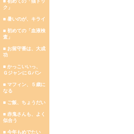
■ 初めての「猫ドッ
ク」
■ 暑いのが、キライ
■ 初めての「血液検
査」
■ お留守番は、大成
功
■ かっこいいっ、
ＧジャンにＧパン
■ マフィン、５歳に
なる
■ ご飯、ちょうだい
■ 赤鬼さんも、よく
似合う
■ 今年もめでたい