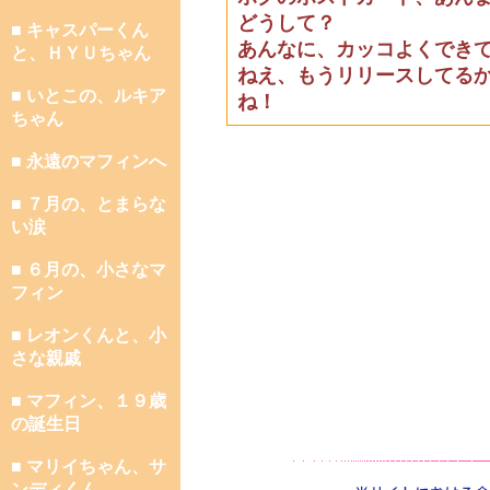
どうして？
■ キャスパーくん
あんなに、カッコよくでき
と、ＨＹＵちゃん
ねえ、もうリリースしてる
■ いとこの、ルキア
ね！
ちゃん
■ 永遠のマフィンへ
■ ７月の、とまらな
い涙
■ ６月の、小さなマ
フィン
■ レオンくんと、小
さな親戚
■ マフィン、１９歳
の誕生日
■ マリイちゃん、サ
ンディくん