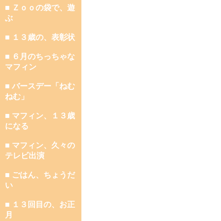
■ Ｚｏｏの袋で、遊
ぶ
■ １３歳の、表彰状
■ ６月のちっちゃな
マフィン
■ バースデー「ねむ
ねむ」
■ マフィン、１３歳
になる
■ マフィン、久々の
テレビ出演
■ ごはん、ちょうだ
い
■ １３回目の、お正
月