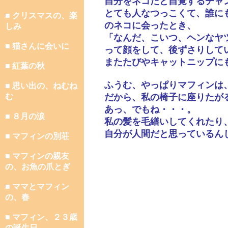
自分をネコだと自覚するチャ
とても人なつっこくて、誰に
■ クリスマスの、楽
のネコに会ったとき、
しみ
「なんだ、こいつ、ヘンなヤ
■ 猫さんに会いに
って顔をして、後ずさりして
またたびやキャットニップに
■ 紅葉の秋
ふうむ、やっぱりマフィンは
■ 思い出の、ねむね
む
だから、私の椅子に座りたが
あっ、でもね・・・。
■ ８月の涙
私の髪を毛繕いしてくれたり
自分が人間だと思っているん
■ マフィンの別荘
■ マフィンの親友
の、お魚の爪とぎ
■ ママとマフィン
の、春
■ マフィン、２３歳
の誕生日