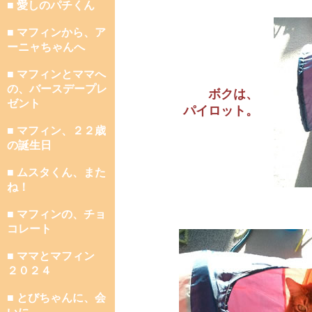
■ 愛しのパチくん
■ マフィンから、ア
ーニャちゃんへ
■ マフィンとママへ
の、バースデープレ
ボクは、
ゼント
パイロット。
■ マフィン、２２歳
の誕生日
■ ムスタくん、また
ね！
■ マフィンの、チョ
コレート
■ ママとマフィン
２０２４
■ とびちゃんに、会