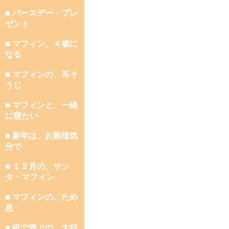
■ バースデー・プレ
ゼント
■ マフィン、４歳に
なる
■ マフィンの、耳そ
うじ
■ マフィンと、一緒
に寝たい
■ 新年は、お殿様気
分で
■ １２月の、サン
タ・マフィン
■ マフィンの、ため
息
■ 紙で遊ぶの、大好