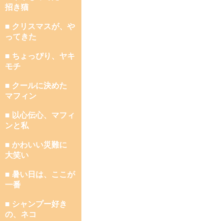
招き猫
■ クリスマスが、や
ってきた
■ ちょっぴり、ヤキ
モチ
■ クールに決めた
マフィン
■ 以心伝心、マフィ
ンと私
■ かわいい災難に
大笑い
■ 暑い日は、ここが
一番
■ シャンプー好き
の、ネコ