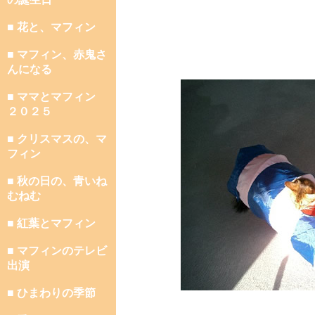
■ 花と、マフィン
■ マフィン、赤鬼さ
んになる
■ ママとマフィン
２０２５
■ クリスマスの、マ
フィン
■ 秋の日の、青いね
むねむ
■ 紅葉とマフィン
■ マフィンのテレビ
出演
■ ひまわりの季節