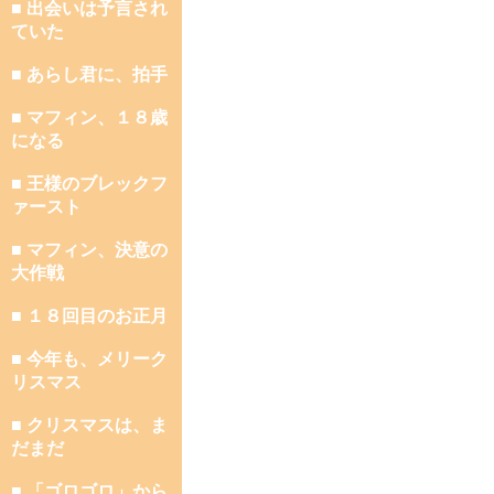
■ 出会いは予言され
ていた
■ あらし君に、拍手
■ マフィン、１８歳
になる
■ 王様のブレックフ
ァースト
■ マフィン、決意の
大作戦
■ １８回目のお正月
■ 今年も、メリーク
リスマス
■ クリスマスは、ま
だまだ
■ 「ゴロゴロ」から