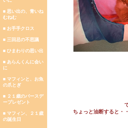
いに
■ 思い出の、青いね
むねむ
■ お手手クロス
■ 三回忌の不思議
■ ひまわりの思い出
■ あらんくんに会い
に
■ マフィンと、お魚
の爪とぎ
■ ２１歳のバースデ
ープレゼント
ちょっと油断すると・
■ マフィン、２１歳
の誕生日