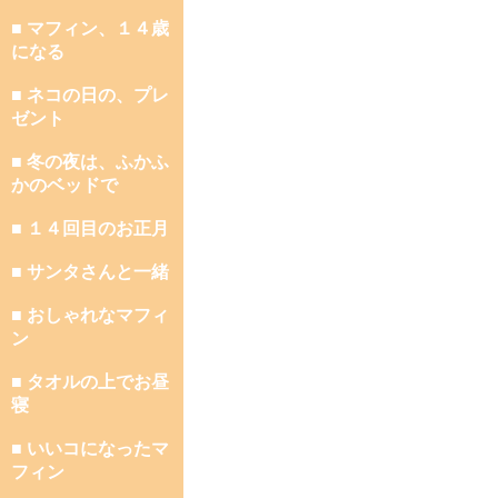
■ マフィン、１４歳
になる
■ ネコの日の、プレ
ゼント
■ 冬の夜は、ふかふ
かのベッドで
■ １４回目のお正月
■ サンタさんと一緒
■ おしゃれなマフィ
ン
■ タオルの上でお昼
寝
■ いいコになったマ
フィン