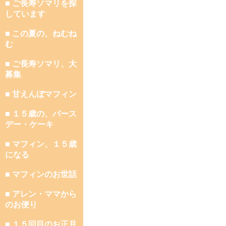
■ ご長寿ソマリを探
しています
■ この夏の、ねむね
む
■ ご長寿ソマリ、大
募集
■ 甘えんぼマフィン
■ １５歳の、バース
デー・ケーキ
■ マフィン、１５歳
になる
■ マフィンのお世話
■ アレン・ママから
のお便り
■ １５回目のお正月