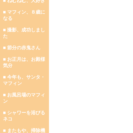
■ ねむねむ、大好き
■ マフィン、８歳に
なる
■ 撮影、成功しまし
た
■ 節分の赤鬼さん
■ お正月は、お殿様
気分
■ 今年も、サンタ・
マフィン
■ お風呂場のマフィ
ン
■ シャワーを浴びる
ネコ
■ またもや、掃除機