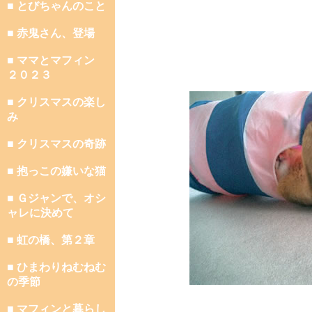
■ とびちゃんのこと
■ 赤鬼さん、登場
■ ママとマフィン
２０２３
■ クリスマスの楽し
み
■ クリスマスの奇跡
■ 抱っこの嫌いな猫
■ Ｇジャンで、オシ
ャレに決めて
■ 虹の橋、第２章
■ ひまわりねむねむ
の季節
■ マフィンと暮らし